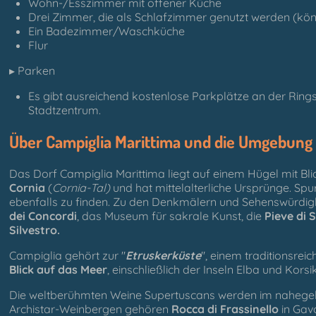
Wohn-/Esszimmer mit offener Küche
Drei Zimmer, die als Schlafzimmer genutzt werden (kö
Ein Badezimmer/Waschküche
Flur
▸ Parken
Es gibt ausreichend kostenlose Parkplätze an der Rin
Stadtzentrum.
Über Campiglia Marittima und die Umgebung
Das Dorf Campiglia Marittima liegt auf einem Hügel mit B
Cornia
(
Cornia-Tal)
und hat mittelalterliche Ursprünge. Sp
ebenfalls zu finden. Zu den Denkmälern und Sehenswürdig
dei Concordi
, das Museum für sakrale Kunst, die
Pieve di 
Silvestro.
Campiglia gehört zur "
Etruskerküste
", einem traditionsrei
Blick auf das Meer
, einschließlich der Inseln Elba und Korsi
Die weltberühmten Weine Supertuscans werden im nahegel
Archistar-Weinbergen gehören
Rocca di Frassinello
in Gav