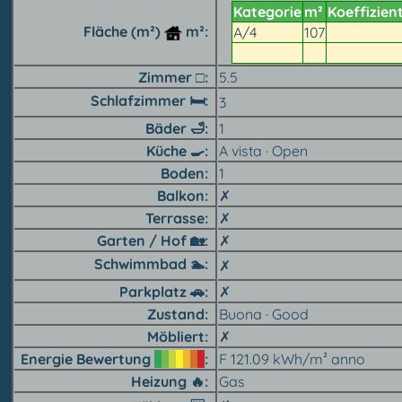
Kategorie
m²
Koeffizien
Fläche (m²)
m²
A/4
107
Zimmer □
5.5
Schlafzimmer 🛏
3
Bäder
🛁
1
Küche 🍳︎
A vista · Open
Boden
1
Balkon
✗
Terrasse
✗
Garten / Hof 🏡︎
✗
Schwimmbad 🏊︎
✗
Parkplatz 🚗︎
✗
Zustand
Buona · Good
Möbliert
✗
Energie Bewertung
F 121.09 kWh/m² anno
Heizung 🔥︎
Gas