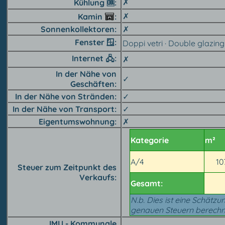
✗
Kühlung 🆒︎
✗
Kamin
Sonnenkollektoren
✗
Fenster 🪟︎
Doppi vetri · Double glazing
Internet 🖧
✗
In der Nähe von
✓
Geschäften
In der Nähe von Stränden
✓
In der Nähe von Transport
✓
Eigentumswohnung
✗
Kategorie
m²
A/4
10
Steuer zum Zeitpunkt des
Verkaufs
Gesamt:
N.b. Dies ist eine Schätzu
genauen Steuern berechn
IMU - Kommunale