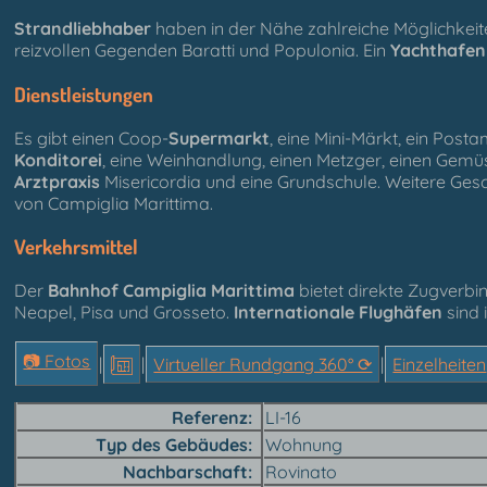
Strandliebhaber
haben in der Nähe zahlreiche Möglichkeit
reizvollen Gegenden Baratti und Populonia. Ein
Yachthafen
Dienstleistungen
Es gibt einen Coop-
Supermarkt
, eine Mini-Märkt, ein Posta
Konditorei
, eine Weinhandlung, einen Metzger, einen Gemü
Arztpraxis
Misericordia und eine Grundschule. Weitere Gesc
von Campiglia Marittima.
Verkehrsmittel
Der
Bahnhof Campiglia Marittima
bietet direkte Zugverbi
Neapel, Pisa und Grosseto.
Internationale Flughäfen
sind 
📷 Fotos
|
|
Virtueller Rundgang 360° ⟳
|
Einzelheiten
Referenz
LI-16
Typ des Gebäudes
Wohnung
Nachbarschaft
Rovinato