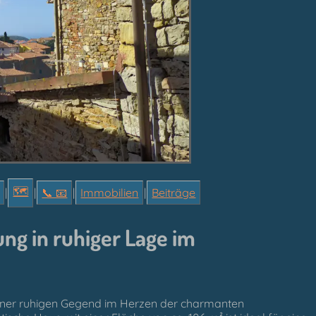
🗺
|
|
📞︎ 📧
|
Immobilien
|
Beiträge
 in ruhiger Lage im
einer ruhigen Gegend im Herzen der charmanten