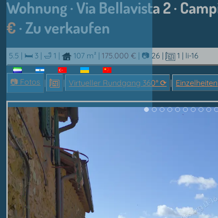
Wohnung · Via Bellavista 2 · Campi
€
· Zu verkaufen
5.5 |
🛏 3
|
🛁 1
|
107 m²
|
175.000 €
|
📷 26
|
1
| li-16
📷 Fotos
|
|
Virtueller Rundgang 360° ⟳
|
Einzelheiten