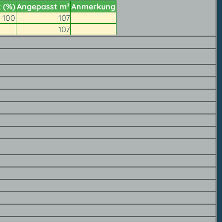
t (%)
Angepasst m²
Anmerkung
100
107
107