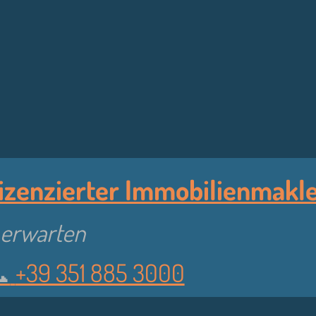
izenzierter Immobilienmakler
e erwarten
︎
+39 351 885 3000