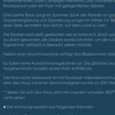
mittelalterlichen Stadt Campiglia Marittima. Das charakteris
Einzelperson oder ein Paar mit gelegentlichen Gästen.
Eine sanfte Brise sorgt im Sommer dank der Fenster an g
Doppelverglasung und Gasheizung sorgen im Winter für Beh
einer Seite vermittelt das Gefühl, auf dem Land zu sein.
Die Decken sind weiß gestrichen, wie es historisch üblich wa
es üblich geworden, die Decken sandzustrahlen, um die rust
Eigentümer vielleicht in Betracht ziehen möchte.
Neben einer Waschmaschine verfügt das Badezimmer über ein
Es fallen keine Kondominiumgebühren an. Die jährliche Gr
Hauptwohnsitz handelt, andernfalls entfällt sie.
Die historische Innenstadt ist mit Glasfaser-Internetanschl
sein, das Haus mit einer Geschwindigkeit von bis zu 200 Mbi
** Sehen Sie sich das Haus jetzt mit unserem virtuellen 36
nicht sehen.
■ Die Wohnung besteht aus folgenden Räumen: