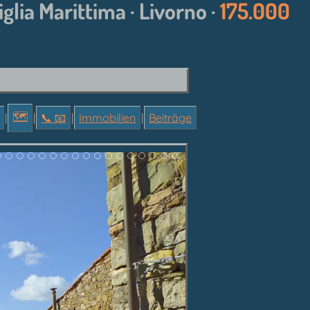
glia Marittima · Livorno ·
175.000
🗺
|
|
📞︎ 📧
|
Immobilien
|
Beiträge