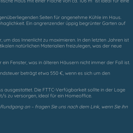
tische Haus mit einer Fläche von ca. 106 m² ist ideal für eine
egenüberliegenden Seiten für angenehme Kühle im Haus.
aglichkeit. Ein angrenzender üppig begrünter Garten auf
r, um das Innenlicht zu maximieren. In den letzten Jahren ist
ikalen natürlichen Materialien freizulegen, was der neue
 Fenster, was in älteren Häusern nicht immer der Fall ist.
undsteuer beträgt etwa 550 €, wenn es sich um den
uss ausgestattet. Die FTTC-Verfügbarkeit sollte in der Lage
t/s zu versorgen, ideal für ein Homeoffice.
0⁰-Rundgang an – fragen Sie uns nach dem Link, wenn Sie ihn