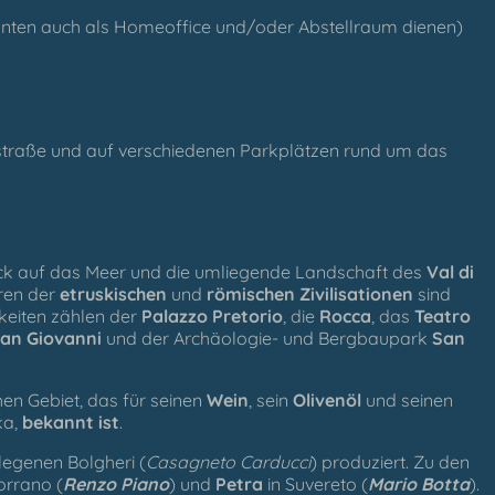
nnten auch als Homeoffice und/oder Abstellraum dienen)
gstraße und auf verschiedenen Parkplätzen rund um das
lick auf das Meer und die umliegende Landschaft des
Val di
uren der
etruskischen
und
römischen Zivilisationen
sind
keiten zählen der
Palazzo Pretorio
, die
Rocca
, das
Teatro
San Giovanni
und der Archäologie- und Bergbaupark
San
chen Gebiet, das für seinen
Wein
, sein
Olivenöl
und seinen
ka,
bekannt ist
.
egenen Bolgheri (
Casagneto Carducci
) produziert. Zu den
orrano (
Renzo Piano
) und
Petra
in Suvereto (
Mario Botta
).