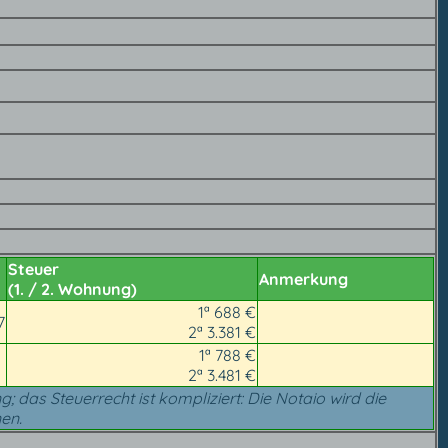
Steuer
Anmerkung
(1. / 2. Wohnung)
1ª 688 €
7
2ª 3.381 €
1ª 788 €
2ª 3.481 €
ng; das Steuerrecht ist kompliziert: Die Notaio wird die
en.