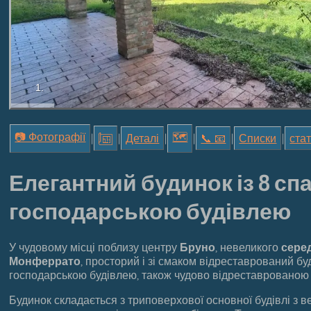
1.
📷 Фотографії
🗺
|
|
Деталі
|
|
📞︎ 📧
|
Списки
|
стат
Елегантний будинок із 8 сп
господарською будівлею
У чудовому місці поблизу центру
Бруно
, невеликого
сере
Монферрато
, просторий і зі смаком відреставрований бу
господарською будівлею, також чудово відреставрованою т
Будинок складається з триповерхової основної будівлі з 