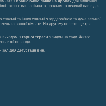
кімната з
працюючою піччю на дровах
для випікання
рівні також є ванна кімната, пральня та великий навіс для
о спальні та іншої спальні з гардеробною та дуже великої
палень та ванної кімнати. На другому поверсі ще три
м виходом із
гарної тераси
з видом на сади. Житло
невеликої веранди.
як
зал для дегустації вин
.