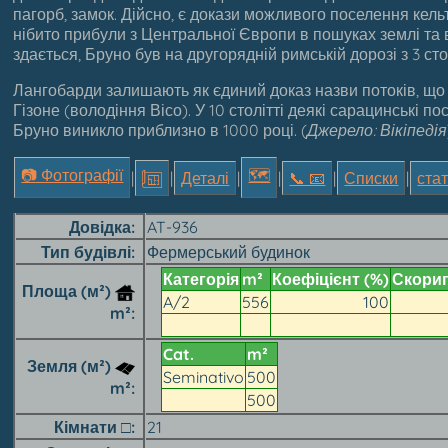
пагорб, замок. Дійсно, є докази можливого поселення кельт
нібито прибули з Центральної Європи в пошуках землі та 
здається, Бруно був на другорядній римській дорозі з 3 сто
Лангобарди залишають як єдиний доказ назви потоків, що 
Гізоне (володіння Вісо). У 10 столітті деякі сарацинські п
Бруно виникло приблизно в 1000 році. (
Джерело: Вікіпедія
📷 Фотографії
🗺
|
|
Деталі
|
|
📞︎ 📧
|
Списки
|
стат
Довідка
AT-936
Тип будівлі
Фермерський будинок
Категорія
m²
Коефіцієнт (%)
Скориг
Площа (м²)
A/2
556
100
m²
Cat.
m²
Земля (м²)
Seminativo
500
m²
500
Кімнати □
21