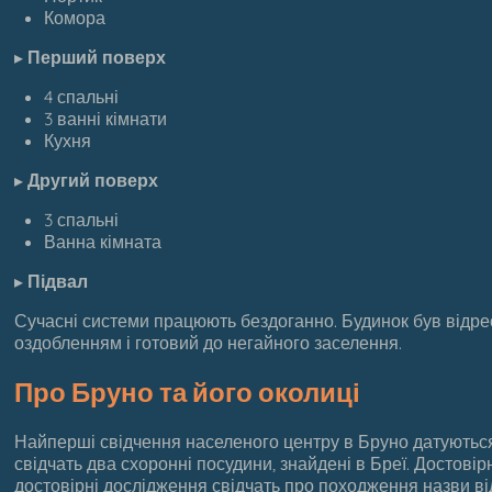
Комора
▸
Перший поверх
4 спальні
3 ванні кімнати
Кухня
▸
Другий поверх
3 спальні
Ванна кімната
▸
Підвал
Сучасні системи працюють бездоганно. Будинок був відр
оздобленням і готовий до негайного заселення.
Про Бруно та його околиці
Найперші свідчення населеного центру в Бруно датуються
свідчать два схоронні посудини, знайдені в Бреї. Достові
достовірні дослідження свідчать про походження назви ві