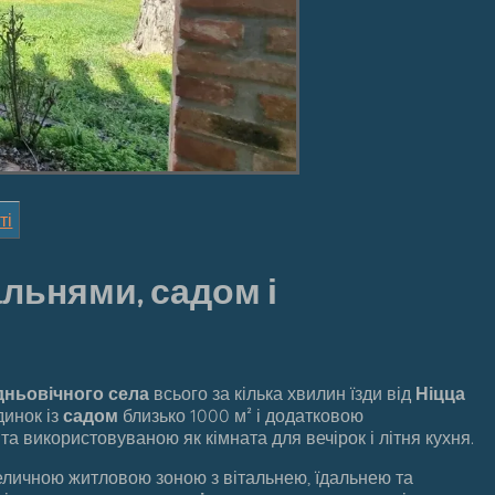
ті
альнями, садом і
дньовічного села
всього за кілька хвилин їзди від
Ніцца
динок із
садом
близько 1000 м² і додатковою
а використовуваною як кімната для вечірок і літня кухня.
величною житловою зоною з вітальнею, їдальнею та