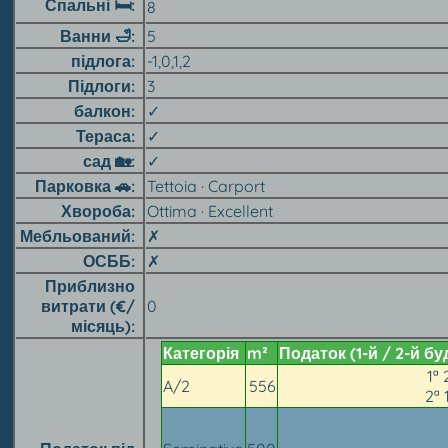
Спальні 🛏
8
Ванни
🛁
5
підлога
-1,0,1,2
Підлоги
3
балкон
✓
Тераса
✓
сад 🏡︎
✓
Парковка 🚗︎
Tettoia · Carport
Хвороба
Ottima · Excellent
Мебльований
✗
ОСББ
✗
Приблизно
витрати (€/
0
місяць)
Категорія
m²
Податок (1-й / 2-й б
1ª 
A/2
556
2ª 