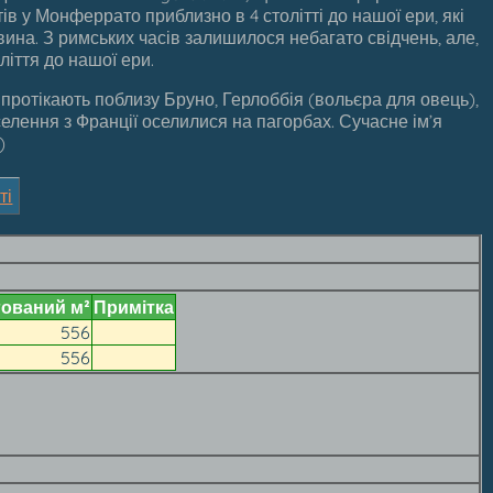
ів у Монферрато приблизно в 4 столітті до нашої ери, які
вина. З римських часів залишилося небагато свідчень, але,
ліття до нашої ери.
протікають поблизу Бруно, Герлоббія (вольєра для овець),
оселення з Франції оселилися на пагорбах. Сучасне ім’я
)
ті
ований м²
Примітка
556
556