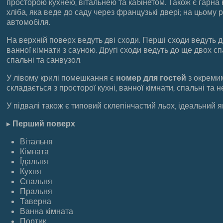
просторою кухнею, вітальнею та кабінетом. Також є гарна 
хліба, яка веде до саду через французькі двері; на цьому 
автомобіля.
На верхній поверх ведуть дві сходи. Перші сходи ведуть д
ванної кімнати з сауною. Другі сходи ведуть до ще двох с
спальні та санвузол.
У лівому крилі помешкання є
номер для гостей
з окреми
складається з просторої кухні, ванної кімнати, спальні та 
У підвалі також є типовий склепінчастий льох, ідеальний 
▸
Перший поверх
Вітальня
Кімната
Їдальня
Кухня
Спальня
Пральня
Таверна
Ванна кімната
Портик