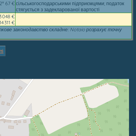
2ª 67 €
сільськогосподарськими підприємцями; податок
стягується з задекларованої вартості
 3 048 €
14 311 €
ткове законодавство складне: Notaio розрахує точну
ті