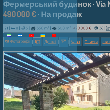
Фермерський будинок · Via Mont
490 000 €
· На продаж
21 |
🛏 8
|
🛁 5
|
556 m²
|
500 m²
|
490 000 €
|
📷 36
|
📷 Фотографії
🗺
|
|
Деталі
|
|
📞︎ 📧
|
Списки
|
стат