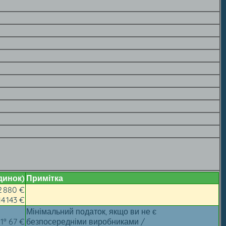
удинок)
Примітка
2 880 €
14 143 €
Мінімальний податок, якщо ви не є
1ª 67 €
безпосередніми виробниками /