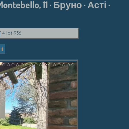
ebello, 11 · Бруно · Асті ·
4
| at-936
ті