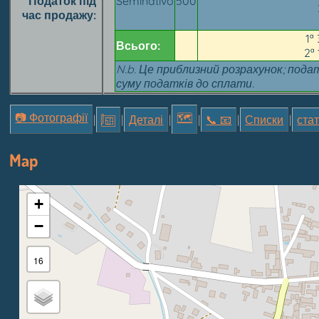
Податок під
Seminativo
500
час продажу
1ª
Всього:
2ª 
N.b. Це приблизний розрахунок; пода
суму податків до сплати.
📷 Фотографії
🗺
|
|
Деталі
|
|
📞︎ 📧
|
Списки
|
стат
Map
+
−
16