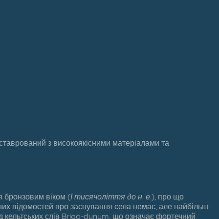
еставрований з високоякісними матеріалами та
 бронзовим віком (
І тисячоліття до н. е.
), про що
рних відомостей про заснування села немає, але найбільш
д кельтських слів Brigo-dunum, що означає фортечний