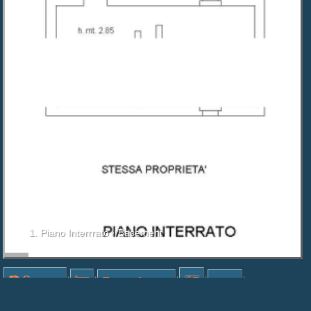
1. Piano Interrrato · Basement
📷 Снимки
🗺
|
|
Подробности
|
|
📞︎ 📧
|
Списъци
|
статии