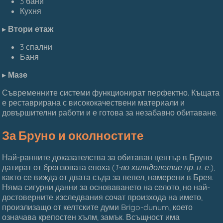
3 бани
Кухня
▸
Втори етаж
3 спални
Баня
▸
Мазе
Съвременните системи функционират перфектно. Къщата
е реставрирана с висококачествени материали и
довършителни работи и е готова за незабавно обитаване.
За Бруно и околностите
Най-ранните доказателства за обитаван център в Бруно
датират от бронзовата епоха (
1-во хилядолетие пр. н. е.
),
както се вижда от двата съда за пепел, намерени в Брея.
Няма сигурни данни за основаването на селото, но най-
достоверните изследвания сочат произхода на името,
произлизащо от келтските думи Brigo-dunum, което
означава крепостен хълм, замък. Всъщност има