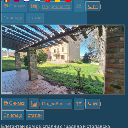
📷 Снимки
🗺
|
|
Подробности
|
|
📞︎ 📧
|
Списъци
|
статии
1.
📷 Снимки
🗺
|
|
Подробности
|
|
📞︎ 📧
|
Списъци
|
статии
Елегантен дом с 8 спални с градина и стопанска