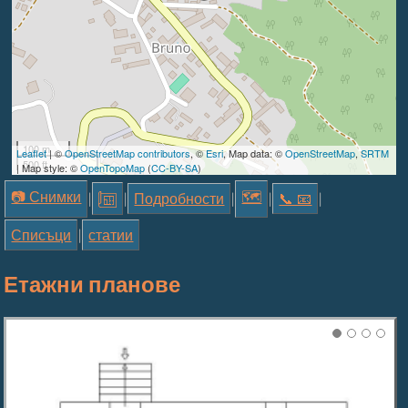
100 m
Leaflet
| ©
OpenStreetMap contributors
, ©
Esri
, Map data: ©
OpenStreetMap
,
SRTM
500 ft
| Map style: ©
OpenTopoMap
(
CC-BY-SA
)
📷 Снимки
🗺
|
|
Подробности
|
|
📞︎ 📧
|
Списъци
|
статии
Етажни планове