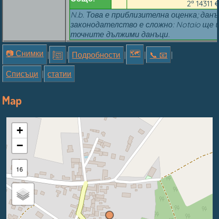
2ª 14311 
N.b. Това е приблизителна оценка; дан
законодателство е сложно: Notaio ще 
точните дължими данъци.
📷 Снимки
🗺
|
|
Подробности
|
|
📞︎ 📧
|
Списъци
|
статии
Map
+
−
16