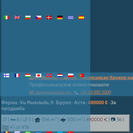
Шон Майкъл Карлос · Лицензиран брокер на
Професионализъм, който очаквате
📧
sean@seancarlos.org
·
📞︎
+39 351 885 3000
Ферма · Via Montebello, 11 · Бруно · Асти ·
490000 €
· За
продажба
21 |
🛏 8
|
🛁 5
|
556 m²
|
500 m²
|
490000 €
|
📷 36
|
4
| at-936