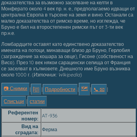
доказателства за възможно заселване на келти в
Монферато около 4 век пр. н. е., предполагаемо идващи от
централна Европа в търсене на земя и вино. Останали са
малко доказателства от римско време, но изглежда, че
Бруно е бил на второстепенен римски път от 3-ти век
пр.н.е.
Ломбардците оставят като единствено доказателство
имената на потоци, минаващи близо до Бруно, Герлобия
(заграждение за кошара за овце), Гисоне (собственост на
Висо). През 10 век някои сарацински селища от Франция
се заселват в хълмовете. Днешното име Бруно възниква
около 1000 г. (
Източник: Wikipedia
)
📷 Снимки
🗺
|
|
Подробности
|
|
📞︎ 📧
|
Списъци
|
статии
Референтен
AT-936
номер
Вид на
Ферма
сградата