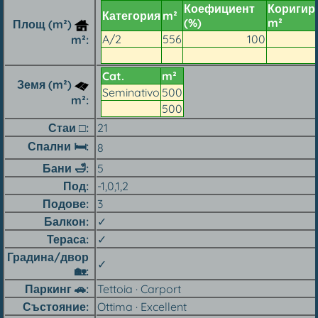
Коефициент
Коригир
Категория
m²
(%)
m²
Площ (m²)
A/2
556
100
m²
Cat.
m²
Земя (m²)
Seminativo
500
m²
500
Стаи □
21
Спални 🛏
8
Бани
🛁
5
Под
-1,0,1,2
Подове
3
Балкон
✓
Тераса
✓
Градина/двор
✓
🏡︎
Паркинг 🚗︎
Tettoia · Carport
Състояние
Ottima · Excellent