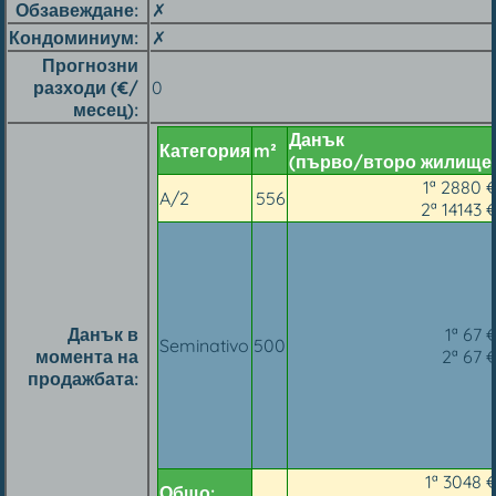
Обзавеждане
✗
Кондоминиум
✗
Прогнозни
разходи (€/
0
месец)
Данък
Категория
m²
(първо/второ жилище
1ª 2880 
A/2
556
2ª 14143 
Данък в
1ª 67 
Seminativo
500
момента на
2ª 67 
продажбата
1ª 3048 
Общо: