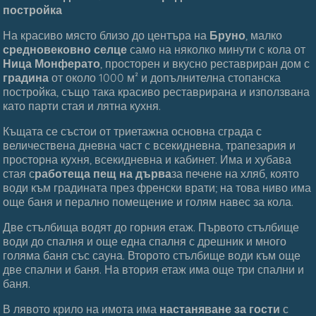
постройка
На красиво място близо до центъра на
Бруно
, малко
средновековно селце
само на няколко минути с кола от
Ница Монферато
, просторен и вкусно реставриран дом с
градина
от около 1000 м² и допълнителна стопанска
постройка, също така красиво реставрирана и използвана
като парти стая и лятна кухня.
Къщата се състои от триетажна основна сграда с
величествена дневна част с всекидневна, трапезария и
просторна кухня, всекидневна и кабинет. Има и хубава
стая с
работеща пещ на дърва
за печене на хляб, която
води към градината през френски врати; на това ниво има
още баня и перално помещение и голям навес за кола.
Две стълбища водят до горния етаж. Първото стълбище
води до спалня и още една спалня с дрешник и много
голяма баня със сауна. Второто стълбище води към още
две спални и баня. На втория етаж има още три спални и
баня.
В лявото крило на имота има
настаняване за гости
с