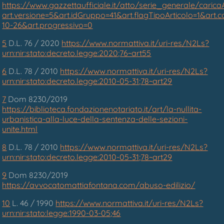
https://www.gazzettaufficiale.it/atto/serie_generale/carica
art.versione=5&art.idGruppo=41&art.flagTipoArticolo=1&art.
10-26&art.progressivo=0
5
D.L. 76 / 2020
https://www.normattiva.it/uri-res/N2Ls?
urn:nir:stato:decreto.legge:2020;76~art55
6
D.L. 78 / 2010
https://www.normattiva.it/uri-res/N2Ls?
urn:nir:stato:decreto.legge:2010-05-31;78~art29
7
Dom 8230/2019
https://biblioteca.fondazionenotariato.it/art/la-nullita-
urbanistica-alla-luce-della-sentenza-delle-sezioni-
unite.html
8
D.L. 78 / 2010
https://www.normattiva.it/uri-res/N2Ls?
urn:nir:stato:decreto.legge:2010-05-31;78~art29
9
Dom 8230/2019
https://avvocatomattiafontana.com/abuso-edilizio/
10
L. 46 / 1990
https://www.normattiva.it/uri-res/N2Ls?
urn:nir:stato:legge:1990-03-05;46