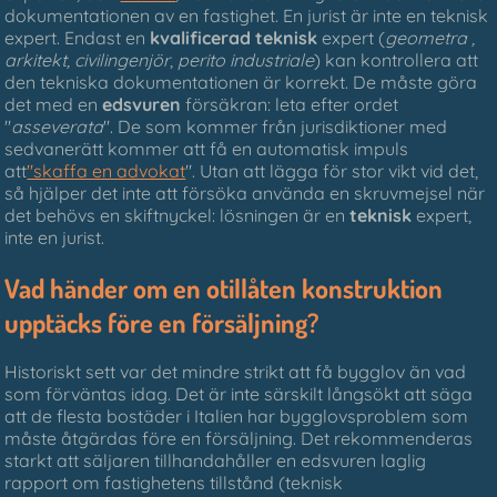
dokumentationen av en fastighet. En jurist är inte en teknisk
expert. Endast en
kvalificerad teknisk
expert (
geometra
,
arkitekt, civilingenjör
,
perito industriale
) kan kontrollera att
den tekniska dokumentationen är korrekt. De måste göra
det med en
edsvuren
försäkran: leta efter ordet
"
asseverata
". De som kommer från jurisdiktioner med
sedvanerätt kommer att få en automatisk impuls
att
"skaffa en advokat
". Utan att lägga för stor vikt vid det,
så hjälper det inte att försöka använda en skruvmejsel när
det behövs en skiftnyckel: lösningen är en
teknisk
expert,
inte en jurist.
Vad händer om en otillåten konstruktion
upptäcks före en försäljning?
Historiskt sett var det mindre strikt att få bygglov än vad
som förväntas idag. Det är inte särskilt långsökt att säga
att de flesta bostäder i Italien har bygglovsproblem som
måste åtgärdas före en försäljning. Det rekommenderas
starkt att säljaren tillhandahåller en edsvuren laglig
rapport om fastighetens tillstånd (teknisk