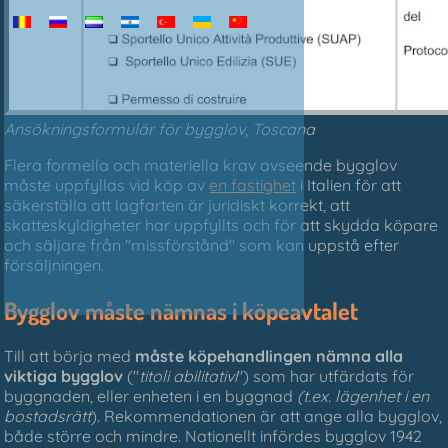
Ansökningsformulär för bygglov, Toscana
Flera formella och materiella krav avseende bygglov
måste uppfyllas vid köp av
en fastighet
i Italien för att
säkerställa att lagfarten är juridiskt korrekt, att
skatteskyldigheter har uppfyllts och för att skydda köpare
och säljare från "missförstånd" som kan uppstå efter
försäljningen.
Bygglov måste nämnas i köpeavtalet
Till att börja med
måste köpehandlingen nämna alla
viktiga bygglov
("
titoli abilitativi
") som har utfärdats för
byggnaden, eller enheten i en byggnad
(t.ex. lägenhet i en
bostadsrätt
). Rekommendationen är att ange alla bygglov,
både större och mindre. Nationellt infördes bygglov 1942