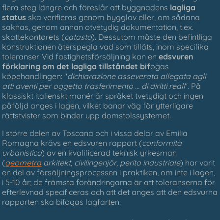
flera steg längre och föreslår att byggnadens
lagliga
status
ska verifieras genom bygglov eller, om sådana
saknas, genom annan otvetydig dokumentation, t.ex.
skattekontorets (
catasto
). Dessutom måste den befintliga
konstruktionen återspegla vad som tilläts, inom specifika
toleranser. Vid fastighetsförsäljning kan en
edsvuren
förklaring om det lagliga tillståndet bif
ogas
köpehandlingen: "
dichiarazione asseverata allegata agli
atti aventi per oggetto trasferimento ... di diritti reali
". På
klassiskt italienskt manér är språket tvetydigt och ingen
påföljd anges i lagen, vilket banar väg för ytterligare
rättstvister som binder upp domstolssystemet.
I större delen av Toscana och i vissa delar av Emilia
Romagna krävs en edsvuren rapport (
conformità
urbanistica
) av en kvalificerad teknisk yrkesman
(
geometra
arkitekt, civilingenjör
,
perito industriale
) har varit
en del av försäljningsprocessen i praktiken, om inte i lagen,
i 5-10 år; de främsta förändringarna är att toleranserna för
efterlevnad specificeras och att det anges att den edsvurna
rapporten ska bifogas lagfarten.