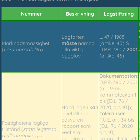
Nummer
Beskrivning
Lagstiftning
Lagfarten
L. 47 / 1985
Marknadsmässighet
måste
nämna
(artikel 40) &
(
commerciabilità
)
alla viktiga
D.P.R. 380 /
2001
bygglov
(artikel 46)
Dokumentation
:
D.P.R. 380 / 2001
(art. 9-bis
kommatecken 1-
bis [D.L. 76 /
Handlingen
kan
2020, art. 10]);
innehålla en
Toleranser
:
edsvuren
T.U.E. art. 34-bis
Fastighetens lagliga
rapport som
[D.L. 76 / 2020
tillstånd (
stato legittimo
verifierar
art. 10,
dell'immobile, già
bygglov med
kommatecken 1,