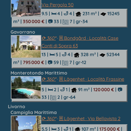
Via Pergola 50
9.5 |
🛏 4
|
🛁 4
|
231 m²
|
15245
m²
|
350 000 €
|
📷 33
|
7
| gr-34
Gavorrano
⟳ 360°
·
🗏 Bondgård · Località Case
Conti di Sopra 63
13 |
🛏 5
|
🛁 4
|
328 m²
|
52344
m²
|
795 000 €
|
📷 59
|
7
| gr-12
Monterotondo Marittimo
⟳ 360°
·
🗏 Lägenhet · Località Frassine
5 |
🛏 2
|
🛁 1
|
91 m²
|
120 000 €
|
📷
33
|
2
| gr-64
Livorno
Campiglia Marittima
⟳ 360°
·
🗏 Lägenhet · Via Bellavista 2
5.5 |
🛏 3
|
🛁 1
|
107 m²
|
175 000 €
|