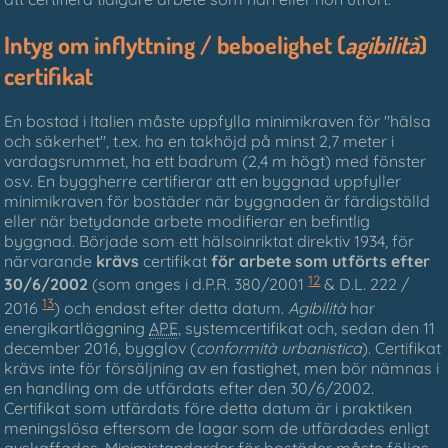
Intyg om inflyttning / beboelighet (
agibilità
)
certifikat
En bostad i Italien måste uppfylla minimikraven för "hälsa
och säkerhet", t.ex. ha en takhöjd på minst 2,7 meter i
vardagsrummet, ha ett badrum (2,4 m högt) med fönster
osv. En byggherre certifierar att en byggnad uppfyller
minimikraven för bostäder när byggnaden är färdigställd
eller när betydande arbete modifierar en befintlig
byggnad. Började som ett hälsoinriktat direktiv 1934, för
närvarande
krävs
certifikat
för arbete som utförts efter
12
30/6/2002
(som anges i d.P.R. 380/2001
& D.L. 222 /
13
2016
) och endast efter detta datum.
Agibilità
har
energikartläggning
APE
, systemcertifikat och, sedan den 11
december 2016, bygglov (
conformità urbanistica
). Certifikat
krävs inte för försäljning av en fastighet, men bör nämnas i
en handling om de utfärdats efter den 30/6/2002.
Certifikat som utfärdats före detta datum är i praktiken
meningslösa eftersom de lagar som de utfärdades enligt
avskaffades. Minimistandarder för bostäder måste följas