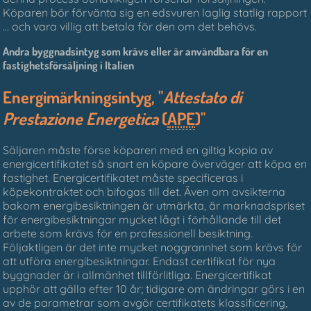
Köparen bör förvänta sig en edsvuren laglig statlig rapport
... och vara villig att betala för den om det behövs.
Andra byggnadsintyg som krävs eller är användbara för en
fastighetsförsäljning i Italien
Energimärkningsintyg, "
Attestato di
Prestazione Energetica
(
APE
)
"
Säljaren måste förse köparen med en giltig kopia av
energicertifikatet så snart en köpare överväger att köpa en
fastighet. Energicertifikatet måste specificeras i
köpekontraktet och bifogas till det. Även om avsikterna
bakom energibesiktningen är utmärkta, är marknadspriset
för energibesiktningar mycket lågt i förhållande till det
arbete som krävs för en professionell besiktning.
Följaktligen är det inte mycket noggrannhet som krävs för
att utföra energibesiktningar. Endast certifikat för nya
byggnader är i allmänhet tillförlitliga. Energicertifikat
upphör att gälla efter 10 år; tidigare om ändringar görs i en
av de parametrar som avgör certifikatets klassificering,