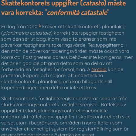
Skattekontorets uppgifter (
catasto
) måste
vara korrekta: "
conformità catastale
"
6
En lag från 2010
kräver att skattekontorets planritning
(
planimetria catastale
) korrekt återspeglar fastigheten
som den ser ut idag, inom vissa toleranser som inte
påverkar fastighetens taxeringsvärde. Textuppgifterna, i
den mån de påverkar taxeringsvärdet, måste också vara
korrekta. Fastighetens adress behöver inte korrigeras, men
det är en god idé att göra detta som en del av att
förbereda en fastighet för försäljning. A
Notaio
kan be
parterna, köpare och säljare, att underteckna
skattekontorets planritning och kan bifoga den till
köpehandlingen, men detta är inte ett krav.
Skattekontorets fastighetsregister existerar separat från
stadsplaneringskontorets fastighetsregister. Rättelse av
uppgifter i stadsplaneringskontoret innebär inte
automatiskt rättelse av uppgifter i skattekontoret och vice
versa, utom i begränsade områden i norra Italien som
använder ett enhetligt system för registerhållning som är
ett arv från det tidigare österrikiska styret.