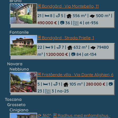
Bruno
🗏 Bondgård · Via Montebello, 11
21 |
🛏 8
|
🛁 5
|
556 m²
|
500 m²
|
490 000 €
|
📷 36
|
4
| at-936
Fontanile
🗏 Bondgård · Strada Prielle, 1
22 |
🛏 9
|
🛁 7
|
632 m²
|
79480
m²
|
1 200 000 €
|
📷 84
| at-134
Novara
Nebbiuno
🗏 Fristående villa · Via Dante Alighieri, 6
5 |
🛏 1
|
🛁 1
|
105 m²
|
280 000 €
|
📷
23
|
3
| no-25
Toscana
Grosseto
Cinigiano
⟳ 360°
·
🗏 Radhus med enfamiljshus ·