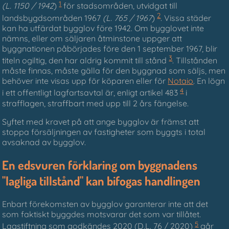
1
(L. 1150 / 1942
)
för stadsområden, utvidgat till
2
landsbygdsområden 1967
(L. 765 / 1967
)
. Vissa städer
kan ha utfärdat bygglov före 1942. Om bygglovet inte
nämns, eller om säljaren åtminstone uppger att
byggnationen påbörjades före den 1 september 1967, blir
3
titeln ogiltig, den har aldrig kommit till stånd
. Tillstånden
måste finnas, måste gälla för den byggnad som säljs, men
behöver inte visas upp för köparen eller för
Notaio
. En lögn
4
i ett offentligt lagfartsavtal är, enligt artikel 483
i
strafflagen, straffbart med upp till 2 års fängelse.
Syftet med kravet på att ange bygglov är främst att
stoppa försäljningen av fastigheter som byggts i total
avsaknad av bygglov.
En edsvuren förklaring om byggnadens
"lagliga tillstånd" kan bifogas handlingen
Enbart förekomsten av bygglov garanterar inte att det
som faktiskt byggdes motsvarar det som var tillåtet.
5
Lagstiftning som godkändes 2020 (D.L. 76 / 2020)
går