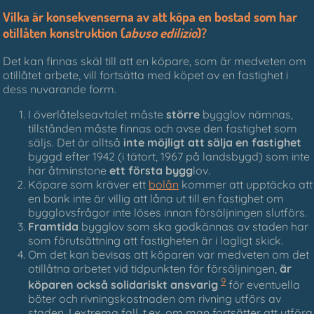
Vilka är konsekvenserna av att köpa en bostad som har
otillåten konstruktion (
abuso edilizio
)?
Det kan finnas skäl till att en köpare, som är medveten om
otillåtet arbete, vill fortsätta med köpet av en fastighet i
dess nuvarande form.
I överlåtelseavtalet måste
större
bygglov nämnas,
tillstånden måste finnas och avse den fastighet som
säljs. Det är alltså
inte möjligt att sälja en fastighet
byggd efter 1942 (i tätort, 1967 på landsbygd) som inte
har åtminstone
ett första bygg
lov.
Köpare som kräver ett
bolån
kommer att upptäcka att
en bank inte är villig att låna ut till en fastighet om
bygglovsfrågor inte löses innan försäljningen slutförs.
Framtida
bygglov som ska godkännas av staden har
som förutsättning att fastigheten är i lagligt skick.
Om det kan bevisas att köparen var medveten om det
otillåtna arbetet vid tidpunkten för försäljningen,
är
9
köparen också solidariskt ansvarig
för eventuella
böter och rivningskostnaden om rivning utförs av
staden. I extrema fall, t.ex. om man fortsätter att utföra