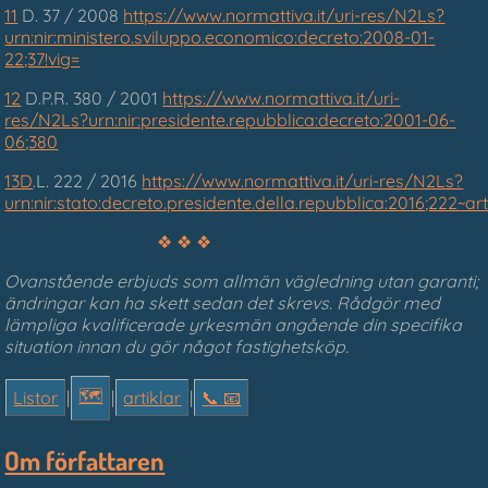
11
D. 37 / 2008
https://www.normattiva.it/uri-res/N2Ls?
urn:nir:ministero.sviluppo.economico:decreto:2008-01-
22;37!vig=
12
D.P.R. 380 / 2001
https://www.normattiva.it/uri-
res/N2Ls?urn:nir:presidente.repubblica:decreto:2001-06-
06;380
13D
.L. 222 / 2016
https://www.normattiva.it/uri-res/N2Ls?
urn:nir:stato:decreto.presidente.della.repubblica:2016;222~art
❖ ❖ ❖
Ovanstående erbjuds som allmän vägledning utan garanti;
ändringar kan ha skett sedan det skrevs. Rådgör med
lämpliga kvalificerade yrkesmän angående din specifika
situation innan du gör något fastighetsköp.
🗺
Listor
|
|
artiklar
|
📞︎ 📧
Om författaren