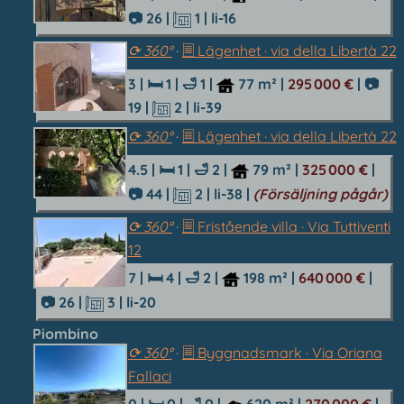
📷 26
|
1
| li-16
⟳ 360°
·
🗏 Lägenhet · via della Libertà 22
3 |
🛏 1
|
🛁 1
|
77 m²
|
295 000 €
|
📷
19
|
2
| li-39
⟳ 360°
·
🗏 Lägenhet · via della Libertà 22
4.5 |
🛏 1
|
🛁 2
|
79 m²
|
325 000 €
|
📷 44
|
2
| li-38 |
(Försäljning pågår)
⟳ 360°
·
🗏 Fristående villa · Via Tuttiventi
12
7 |
🛏 4
|
🛁 2
|
198 m²
|
640 000 €
|
📷 26
|
3
| li-20
Piombino
⟳ 360°
·
🗏 Byggnadsmark · Via Oriana
Fallaci
0 |
🛏 0
|
🛁 0
|
620 m²
|
270 000 €
|