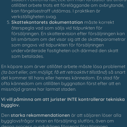
otillåtet arbete trots ett föreläggande om avbrytande,
kan fängelsestraff utdömas. I praktiken är
verkställigheten svag.
Skattekontorets dokumentation
måste korrekt
återspegla vad som säljs vid tidpunkten för
försäljningen. En skatterevision efter försäljningen kan
bli smärtsam om det visar sig att de skatteparametrar
som angavs vid tidpunkten för försäljningen
undervärderade fastigheten och därmed den skatt
som betalades.
En köpare som ärver otillåtet arbete måste lösa problemet
(ta bort eller, om möjligt, få ett retroaktivt tillstånd
) så snart
det kommer till hans eller hennes kännedom. En stad får
ofta kännedom om otillåten byggnation först efter att en
missnöjd granne har larmat staden.
Vi vill påminna om att jurister INTE kontrollerar tekniska
bygglov.
Den
starka rekommendationen
är att säljaren löser alla
bygglovsfrågor innan en försäljning slutförs, även om
denna process oundvikligen försenar försäljningen.