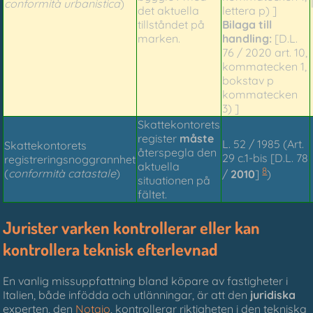
conformità urbanistica
)
det aktuella
lettera p) ]
tillståndet på
Bilaga till
marken.
handling:
[D.L.
76 / 2020 art. 10,
kommatecken 1,
bokstav p
kommatecken
3) ]
Skattekontorets
register
måste
L. 52 / 1985 (Art.
Skattekontorets
återspegla den
29 c.1-bis [D.L. 78
registreringsnoggrannhet
aktuella
8
(
conformità catastale
)
/
2010
]
)
situationen på
fältet.
Jurister varken kontrollerar eller kan
kontrollera teknisk efterlevnad
En vanlig missuppfattning bland köpare av fastigheter i
Italien, både infödda och utlänningar, är att den
juridiska
experten, den
Notaio
, kontrollerar riktigheten i den tekniska