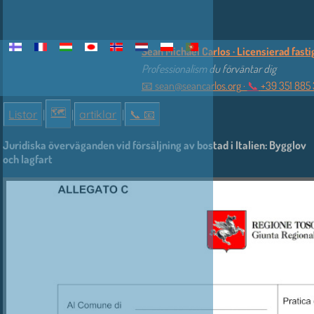
Sean Michael Carlos · Licensierad fasti
Professionalism du förväntar dig
📧
sean@seancarlos.org
·
📞
+39 351 885
🗺
Listor
|
|
artiklar
|
📞︎ 📧
Juridiska överväganden vid försäljning av bostad i Italien: Bygglov
och lagfart