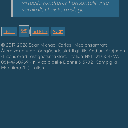
virtuella rundturer horisontellt, inte
vertikalt, i helskärmsläge.
🗺
Listor
|
|
artiklar
|
📞︎ 📧
© 2017-2026 Sean Michael Carlos · Med ensamrätt.
Återgivning utan föregående skriftligt tillstånd är förbjuden.
· Licensierad fastighetsmäklare i Italien, № LI 217504 · VAT
05144960969 · 🚩︎ Vicolo delle Donne 3, 57021 Campiglia
Marittima (LI), Italien