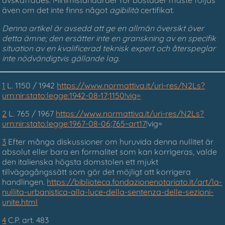
även om det inte finns något
agibilità
certifikat.
Denna artikel är avsedd att ge en allmän översikt över
detta ämne; den ersätter inte en granskning av en specifik
situation av en kvalificerad teknisk expert och återspeglar
inte nödvändigtvis gällande lag.
1
L. 1150 / 1942
https://www.normattiva.it/uri-res/N2Ls?
urn:nir:stato:legge:1942-08-17;1150!vig=
2
L. 765 / 1967
https://www.normattiva.it/uri-res/N2Ls?
urn:nir:stato:legge:1967-08-06;765~art17
!vig=
3
Efter många diskussioner om huruvida denna nullitet är
absolut eller bara en formalitet som kan korrigeras, valde
den italienska högsta domstolen ett mjukt
tillvägagångssätt som gör det möjligt att korrigera
handlingen.
https://biblioteca.fondazionenotariato.it/art/la-
nullita-urbanistica-alla-luce-della-sentenza-delle-sezioni-
unite.html
4
C.P. art. 483