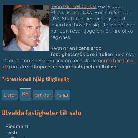
Sean Michael Carlos
växte upp i
Rhode Island, USA. Han studerade i
USA, Storbritannien och Tyskland
innan han bosatte sig i Italien där han
har bott i över tjugofem år, i tre olika
regioner.
Sean är en
licensierad
fastighetsmäklare i Italien
med över
10 års erfarenhet inom sektorn och skulle
gärna höra från
dig
om du vill
köpa eller sälja fastigheter i Italien
.
Professionell hjälp tillgänglig
🗺
Listor
|
|
artiklar
|
📞︎ 📧
Utvalda fastigheter till salu
Piedmont
Asti