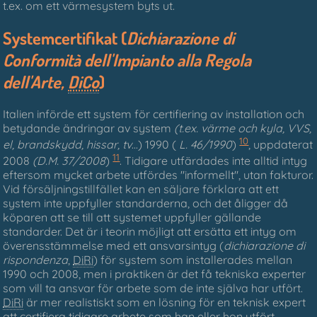
t.ex. om ett värmesystem byts ut.
Systemcertifikat (
Dichiarazione di
Conformità dell'Impianto alla Regola
dell'Arte,
DiCo
)
Italien införde ett system för certifiering av installation och
betydande ändringar av system
(t.ex. värme och kyla, VVS,
10
el, brandskydd, hissar, tv
...) 1990 (
L. 46/1990
)
, uppdaterat
11
2008
(D.M. 37/2008
)
. Tidigare utfärdades inte alltid intyg
eftersom mycket arbete utfördes "informellt", utan fakturor.
Vid försäljningstillfället kan en säljare förklara att ett
system inte uppfyller standarderna, och det åligger då
köparen att se till att systemet uppfyller gällande
standarder. Det är i teorin möjligt att ersätta ett intyg om
överensstämmelse med ett ansvarsintyg (
dichiarazione di
rispondenza
,
DiRi
) för system som installerades mellan
1990 och 2008, men i praktiken är det få tekniska experter
som vill ta ansvar för arbete som de inte själva har utfört.
DiRi
är mer realistiskt som en lösning för en teknisk expert
att certifiera tidigare arbete som han eller hon utfört.