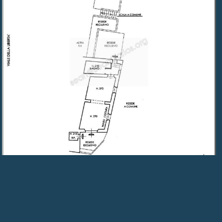
1.
📷 Fotografije
|
|
Virtualni ogled 360° ⟳
|
🗺
Podrobnosti
|
|
📞︎ 📧
|
Oglasi
|
članki