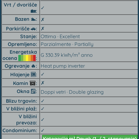
Vrt / dvorišče
✓
🏡︎
Bazen 🏊︎
✗
Parkirišče 🚗︎
✗
Stanje
Ottima · Excellent
Opremljeno
Parzialmente · Partially
Energetska
G 330.39 kWh/m² anno
ocena
Ogrevanje 🔥︎
Heat pump inverter
✓
Hlajenje 🆒︎
✗
Kamin
Okna 🪟︎
Doppi vetri · Double glazing
Blizu trgovin
✓
V bližini plaž
✓
V bližini
✓
prevoza
Condominium
✓
Kategorija
m²
Davek (1. / 2. stanovanje)