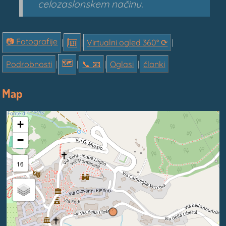
celozaslonskem načinu.
📷 Fotografije
|
|
Virtualni ogled 360° ⟳
|
🗺
Podrobnosti
|
|
📞︎ 📧
|
Oglasi
|
članki
Map
+
−
16