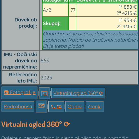
1ª 858 €
A/2
77
2ª 4215 €
Davek ob
1ª 958 €
Skupaj:
prodaji
2ª 4315 €
Opomba: To je ocena; davčna zakonodaja
zapletena: Notaio bo izračunal natančne d
jih je treba plačati.
IMU - Občinski
davek na
663
nepremičnine
Referenčno
2025
leto IMU
📷 Fotografije
|
|
Virtualni ogled 360° ⟳
|
🗺
Podrobnosti
|
|
📞︎ 📧
|
Oglasi
|
članki
Virtualni ogled 360° ⟳
Oglejte si nepremičnino in njeno okolico zdaj s pomočjo