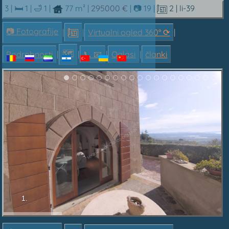
3 |
🛏 1
|
🛁 1
|
77 m²
|
295000 €
|
📷 19
|
2
| li-39
📷 Fotografije
|
|
Virtualni ogled 360° ⟳
|
🗺
Podrobnosti
|
|
📞︎ 📧
|
Oglasi
|
članki
1.