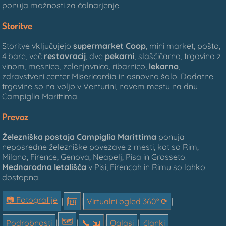
ponuja možnosti za čolnarjenje.
Storitve
Storitve vključujejo
supermarket
Coop
, mini market, pošto,
4 bare, več
restavracij
, dve
pekarni
, slaščičarno, trgovino z
vinom, mesnico, zelenjavnico, ribarnico,
lekarno
,
zdravstveni center Misericordia in osnovno šolo. Dodatne
trgovine so na voljo v Venturini, novem mestu na dnu
Campiglia Marittima.
Prevoz
Železniška postaja
Campiglia Marittima
ponuja
neposredne železniške povezave z mesti, kot so Rim,
Milano, Firence, Genova, Neapelj, Pisa in Grosseto.
Mednarodna letališča
v Pisi, Firencah in Rimu so lahko
dostopna.
📷 Fotografije
|
|
Virtualni ogled 360° ⟳
|
🗺
Podrobnosti
|
|
📞︎ 📧
|
Oglasi
|
članki