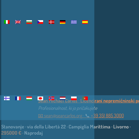
Sean Michael Carlos · Licencirani nepremičninski pos
Profesionalnost, ki jo pričakujete
📧
sean@seancarlos.org
·
📞︎
+39 351 885 3000
Stanovanje · via della Libertà 22 · Campiglia Marittima · Livorno ·
295000 €
· Naprodaj