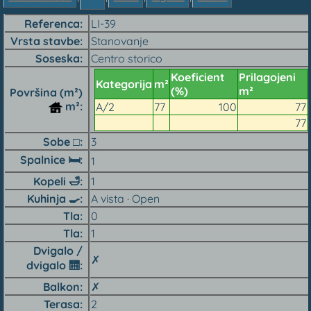
Referenca
LI-39
Vrsta stavbe
Stanovanje
Soseska
Centro storico
Koeficient
Prilagojeni
Kategorija
m²
(%)
m²
Površina (m²)
m²
A/2
77
100
77
77
Sobe □
3
Spalnice 🛏
1
Kopeli
🛁
1
Kuhinja 🍳︎
A vista · Open
Tla
0
Tla
1
Dvigalo /
✗
dvigalo 🛗︎
Balkon
✗
Terasa
2