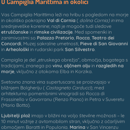
O Campiglia Marittima in okolici
Vas Campiglia Marittima leži na hribu s pogledom na morje
in okoliško pokrajino
Val di Cornia
(
dolina Cornia) in
ima
srednjeveške korenine; najti je mogoče tudi sledove
etruščanske
in
rimske civilizacije
. Med spomeniki in
zanimivostmi so
Palazzo Pretorio
,
Rocca
,
Teatro dei
Concordi
, Muzej sakralne umetnosti,
Pieve di San Giovanni
in
Arheološki
in rudarski park
San Silvestro
.
Campiglia je del „etruskega obrežja“, območja, bogatega s
tradicijami, znanega po
vinu
,
oljčnem olju
in
razgledih na
morje
, vključno z otokoma Elba in Korzika.
Svetovno znana vina supertuscans se proizvajajo v
bližnjem Bolgheriju (
Castagneto Carducci
); med
arhitekturno pomembnimi vinogradi so Rocca di
Frassinello v Gavorranu (Renzo Piano) in Petra v Suveretu
(Mario Botta).
Ljubitelji plaž
imajo v bližini na voljo številne možnosti – le
10 minut vožnje z avtomobilom stran, vključno z očarljivim
območjem Baratti in Populonia.
Marina
v San Vincenzu