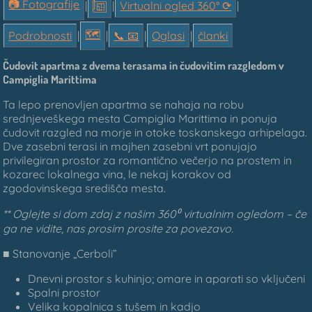
📷 Fotografije
|
|
Virtualni ogled 360° ⟳
|
🗺
Podrobnosti
|
|
📞︎ 📧
|
Oglasi
|
članki
Čudovit apartma z dvema terasama in čudovitim razgledom v
Campiglia Marittima
Ta lepo prenovljen apartma se nahaja na robu
srednjeveškega mesta Campiglia Marittima in ponuja
čudovit razgled na morje in otoke toskanskega arhipelaga.
Dve zasebni terasi in majhen zasebni vrt ponujajo
privilegiran prostor za romantično večerjo na prostem in
kozarec lokalnega vina, le nekaj korakov od
zgodovinskega središča mesta.
** Oglejte si dom zdaj z našim 360⁰ virtualnim ogledom – če
ga ne vidite, nas prosim prosite za povezavo.
■ Stanovanje „Cerboli”
Dnevni prostor s kuhinjo; omare in aparati so vključeni
Spalni prostor
Velika kopalnica s tušem in kadjo