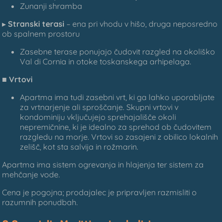
Zunanji shramba
▸
Stranski terasi
– ena pri vhodu v hišo, druga neposredno
ob spalnem prostoru
Zasebne terase ponujajo čudovit razgled na okoliško
Val di Cornia in otoke toskanskega arhipelaga.
■
Vrtovi
Apartma ima tudi zasebni vrt, ki ga lahko uporabljate
za vrtnarjenje ali sproščanje. Skupni vrtovi v
kondominiju vključujejo sprehajališče okoli
nepremičnine, ki je idealno za sprehod ob čudovitem
razgledu na morje. Vrtovi so zasajeni z obilico lokalnih
zelišč, kot sta salvija in rožmarin.
Apartma ima sistem ogrevanja in hlajenja ter sistem za
mehčanje vode.
Cena je pogojna; prodajalec je pripravljen razmisliti o
razumnih ponudbah.