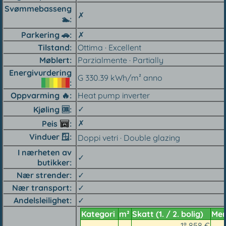
Svømmebasseng
✗
🏊︎
Parkering 🚗︎
✗
Tilstand
Ottima · Excellent
Møblert
Parzialmente · Partially
Energivurdering
G 330.39 kWh/m² anno
Oppvarming 🔥︎
Heat pump inverter
✓
Kjøling 🆒︎
✗
Peis
Vinduer 🪟︎
Doppi vetri · Double glazing
I nærheten av
✓
butikker
Nær strender
✓
Nær transport
✓
Andelsleilighet
✓
Kategori
m²
Skatt (1. / 2. bolig)
Me
1ª 858 €