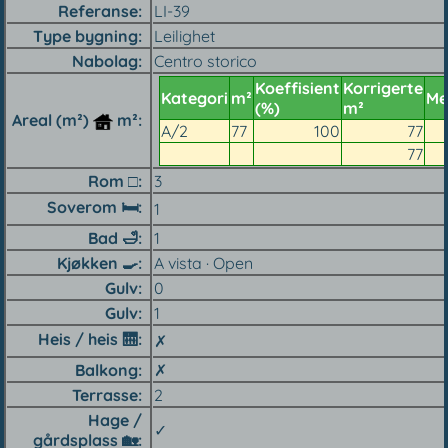
Referanse
LI-39
Type bygning
Leilighet
Nabolag
Centro storico
Koeffisient
Korrigerte
Kategori
m²
Me
(%)
m²
Areal (m²)
m²
A/2
77
100
77
77
Rom □
3
Soverom 🛏
1
Bad
🛁
1
Kjøkken 🍳︎
A vista · Open
Gulv
0
Gulv
1
Heis / heis 🛗︎
✗
Balkong
✗
Terrasse
2
Hage /
✓
gårdsplass 🏡︎