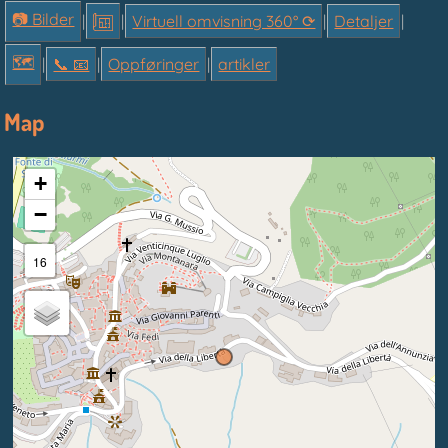
📷 Bilder
|
|
Virtuell omvisning 360° ⟳
|
Detaljer
|
🗺
|
📞︎ 📧
|
Oppføringer
|
artikler
Map
+
−
16