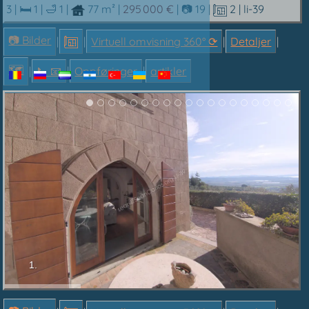
3 |
🛏 1
|
🛁 1
|
77 m²
|
295 000 €
|
📷 19
|
2
| li-39
📷 Bilder
|
|
Virtuell omvisning 360° ⟳
|
Detaljer
|
🗺
|
📞︎ 📧
|
Oppføringer
|
artikler
1.