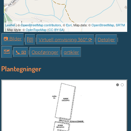
100 m
Leaflet
| ©
OpenStreetMap contributors
, ©
Esri
, Map data: ©
OpenStreetMap
,
SRTM
500 ft
| Map style: ©
OpenTopoMap
(
CC-BY-SA
)
📷 Bilder
|
|
Virtuell omvisning 360° ⟳
|
Detaljer
|
🗺
|
📞︎ 📧
|
Oppføringer
|
artikler
Plantegninger