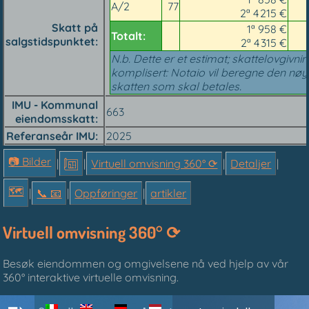
A/2
77
2ª 4 215 €
Skatt på
1ª 958 €
Totalt:
salgstidspunktet
2ª 4 315 €
N.b. Dette er et estimat; skattelovgivni
komplisert: Notaio vil beregne den nøy
skatten som skal betales.
IMU - Kommunal
663
eiendomsskatt
Referanseår IMU
2025
📷 Bilder
|
|
Virtuell omvisning 360° ⟳
|
Detaljer
|
🗺
|
📞︎ 📧
|
Oppføringer
|
artikler
Virtuell omvisning 360° ⟳
Besøk eiendommen og omgivelsene nå ved hjelp av vår
360° interaktive virtuelle omvisning.