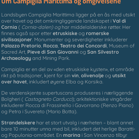
Om Campiglia Marittima og omgivelsene
Landsbyen Campiglia Marittima ligger på en ås med utsikt
over havet og det omkringliggende landskapet i
Val di
Cornia
(
Cornia-dalen) og
har middelalderske røtter. Her
finnes også spor etter
etruskiske
og
romerske
sivilisasjoner
. Monumenter og severdigheter inkluderer
Palazzo Pretorio
,
Rocca
,
Teatro dei Concordi
, Museum of
Sacred Art,
Pieve di San Giovanni
og
San Silvestro
Archaeology
and Mining Park.
Campiglia er en del av «den etruskiske kysten», et område
rikt på tradisjoner, kjent for sin
vin
,
olivenolje
og
utsikt
over havet
, inkludert øyene Elba og Korsika.
De verdenskjente supertuscans produseres i nærliggende
Bolgheri (
Castagneto Carducci
); arkitektoniske vingårder
inkluderer Rocca di Frassinello i Gavorrano (Renzo Piano)
og Petra i Suvereto (Mario Botta).
Strandelskere
har et stort utvalg i nærheten – blant annet
bare 10 minutter unna med bil, inkludert det herlige Baratti-
og Populonia-området. En
marina
i San Vincenzo tilbyr