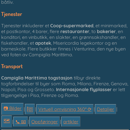
båtliv.
Tjenester
Tjenester inkluderer et
Coop-supermarked
, et minimarked,
et postkontor, 4 barer, flere
restauranter
, to
bakerier
, en
konditori, en vinbutikk, en slakter, en grønnsakshandler, en
fiskehandler, et
apotek
, Misericordia legekontor og en
barneskole. Flere butikker finnes i Venturina, den nye byen
ved foten av Campiglia Marittima.
Transport
Campiglia Marittima togstasjon
tilbyr direkte
togforbindelser til byer som Roma, Milano, Firenze, Genova,
Napoli, Pisa og Grosseto.
Internasjonale flyplasser
er lett
tilgjengelige i Pisa, Firenze og Roma.
📷 Bilder
|
|
Virtuell omvisning 360° ⟳
|
Detaljer
|
🗺
|
📞︎ 📧
|
Oppføringer
|
artikler