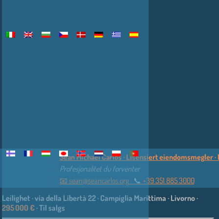
Sean Michael Carlos · Lisensiert eiendomsmegler · I
Profesjonalitet du forventer
📧
sean@seancarlos.org
·
📞︎
+39 351 885 3000
Leilighet · via della Libertà 22 · Campiglia Marittima · Livorno ·
295 000 €
· Til salgs