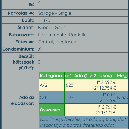
✓
🏊︎
Parkolás 🚗︎
Garage – Single
Épült
~ 1870
Állapot
Buona · Good
Bútorozott
Parzialmente · Partially
Fűtés 🔥︎
Central, fireplaces
Condominium
✗
Becsült
költségek
0
(€/hó)
Kategória
m²
Adó (1. / 2. lakás)
Megj
1ª 2.597 €
A/2
625
2ª 12.754 €
1ª 63 €
Adó az
C/6
27
Kiegé
2ª 316 €
eladáskor
1ª 2.761 €
Összesen:
2ª 13.171 €
N.b. Ez egy becslés; az adójog bonyolult: 
kiszámítja a pontos fizetendő adót.