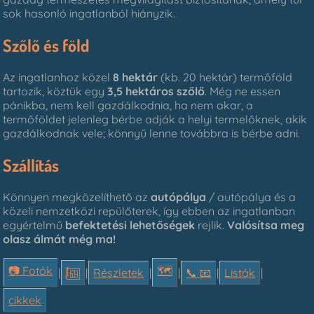
sok hasonló ingatlanból hiányzik.
Szőlő és föld
Az ingatlanhoz közel
8 hektár
(kb. 20 hektár) termőföld
tartozik, köztük egy
3,5 hektáros szőlő
. Még ne essen
pánikba, nem kell gazdálkodnia, ha nem akar, a
termőföldet jelenleg bérbe adják a helyi termelőknek, akik
gazdálkodnak vele; könnyű lenne továbbra is bérbe adni.
Szállítás
Könnyen megközelíthető az
autópálya
/ autópálya és a
közeli nemzetközi repülőterek, így ebben az ingatlanban
egyértelmű
befektetési lehetőségek
rejlik.
Valósítsa meg
olasz álmát még ma!
📷 Fotók
🗺
|
|
Részletek
|
|
📞︎ 📧
|
Listák
|
cikkek