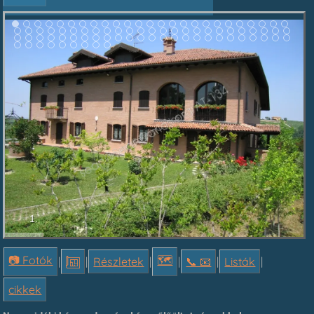
1.
📷 Fotók
🗺
|
|
Részletek
|
|
📞︎ 📧
|
Listák
|
cikkek