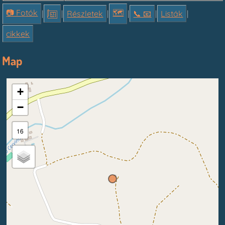
📷 Fotók
🗺
|
|
Részletek
|
|
📞︎ 📧
|
Listák
|
cikkek
Map
+
−
16