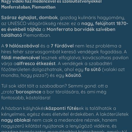
Nagy vidéki ház medencével és szőlőültetvényekkel
Monferratoban, Piemontban
Száraz éghajlat, dombok
, gazdag kulináris hagyomány,
az UNESCO világörökség része: ez a
nagy, felújított 1870-
es évekbeli tájház
a
Monferrato borvidék szívében
található
Piemontban.
A
9 hálószobával
és a
7 fürdővel
nem lesz probléma a
híres fehér szarvasgombát kereső vendégek fogadása. A
földi medencével
lesznek elfoglalva; kovácsoltvas pavilon
várja a
alfresco étkezést
. A vendégek a szabadtéri
főzőterületen dolgozhatnak, ahol egy
fa sütő
(valaki azt
mondta, hogy pizza?) és egy
kősütő
.
Túl sok időt tölt a szabadban? Semmi gond: ott a
„crota”
borospince
a bor tárolására, és ami még
fontosabb, kóstolásra!
A házban kályhákés
központi fűtés
ek is találhatók a
kényelmes, egész éves életvitel érdekében. A lakóterületek
nagy ablakai
nem csak a medencére néznek, hanem
nagyszerű kilátást nyújtanak a lenyűgöző vidékre, és
gazdag természetes megvilágítást biztosítanak, amely túl