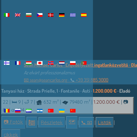
Sean Michael Carlos · Engedélyezett ingatlanközvetítő · Ol
Az elvárt professzionalizmus
📧
sean@seancarlos.org
·
📞︎
+39 351 885 3000
Tanyasi ház · Strada Prielle, 1 · Fontanile · Asti ·
1.200.000 €
· Eladó
22 |
🛏 9
|
🛁 7
|
632 m²
|
79480 m²
|
1.200.000 €
|
📷
84
| at-134
📷 Fotók
🗺
|
|
Részletek
|
|
📞︎ 📧
|
Listák
|
cikkek