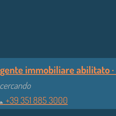
gente immobiliare abilitato · 
i cercando
︎
+39 351 885 3000