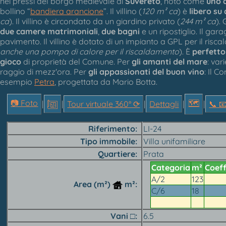
nei pressi del borgo medievale di
Suvereto
, noto come
uno d
bollino “
bandiera arancione
”. Il villino (
120 m² ca
) è
libero su 
ca
). Il villino è circondato da un giardino privato (
244 m² ca
).
due camere matrimoniali
,
due bagni
e un ripostiglio. Il gara
pavimento. Il villino è dotato di un impianto a GPL per il risca
anche una pompa di calore per il riscaldamento
). È
perfetto 
gioco
di proprietà del Comune. Per
gli amanti del mare
: var
raggio di mezz'ora. Per
gli appassionati del buon vino
: Il 
esempio
Petra
, progettata da Mario Botta.
📷 Foto
🗺
|
|
Tour virtuale 360° ⟳
|
Dettagli
|
|
📞︎ 
Riferimento
LI-24
Tipo immobile
Villa unifamiliare
Quartiere
Prata
Categoria
m²
Coeff
A/2
123
Area (m²)
m²
C/6
18
Vani □
6.5