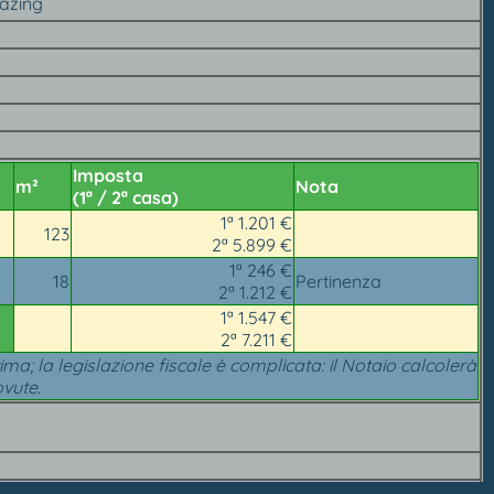
lazing
Imposta
m²
Nota
(1ª / 2ª casa)
1ª 1.201 €
123
2ª 5.899 €
1ª 246 €
18
Pertinenza
2ª 1.212 €
1ª 1.547 €
2ª 7.211 €
ima; la legislazione fiscale è complicata: il Notaio calcolerà
vute.