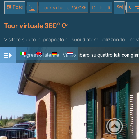
📷 Foto
🗺
|
|
Tour virtuale 360° ⟳
|
Dettagli
|
|
📞︎ 
Tour virtuale 360° ⟳
Visitate subito la proprietà e i suoi dintorni utilizzando il nos