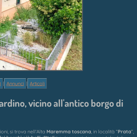

|
Annunci
|
Articoli
iardino, vicino all'antico borgo di
ioni, si trova nell'Alta
Maremma toscana
, in località “
Prata
”,