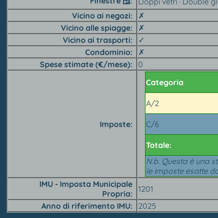
Finestre 🪟︎
Doppi vetri · Double g
Vicino ai negozi
✗
Vicino alle spiagge
✗
Vicino ai trasporti
✓
Condominio
✗
Spese stimate (€/mese)
0
Categoria
A/2
Imposte
C/6
Totale:
N.b. Questa è una st
le imposte esatte do
IMU - Imposta Municipale
1201
Propria
Anno di riferimento IMU
2025