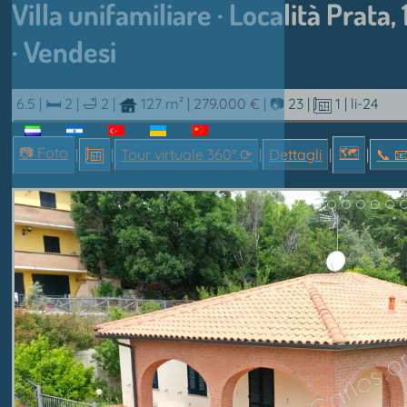
Villa unifamiliare · Località Prata,
· Vendesi
6.5 |
🛏 2
|
🛁 2
|
127 m²
|
279.000 €
|
📷 23
|
1
| li-24
📷 Foto
🗺
|
|
Tour virtuale 360° ⟳
|
Dettagli
|
|
📞︎ 