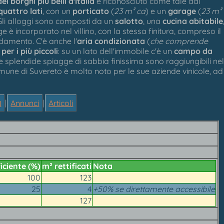
ei borghi più belli d'Italia
e riconosciuto come tale dal
quattro lati
, con un
porticato
(
23 m² ca
) e un
garage
(
23 m²
 Gli alloggi sono composti da un
salotto
, una
cucina abitabile
ge è incorporato nel villino, con la stessa finitura, compreso il
ldamento. C'è anche l'
aria condizionata
(
che comprende
per i più piccoli
: su un lato dell'immobile c'è un
campo da
ie splendide spiagge di sabbia finissima sono raggiungibili nel
Comune di Suvereto è molto noto per le sue aziende vinicole, ad

|
Annunci
|
Articoli
iciente (%)
m² rettificati
Nota
100
123
25
4
+50% se direttamente accessibile
127