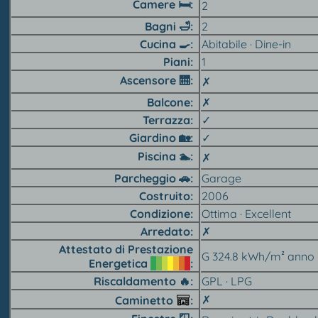
Camere 🛏
2
Bagni
🛁
2
Cucina 🍳︎
Abitabile · Dine-in
Piani
1
Ascensore 🛗︎
✗
Balcone
✗
Terrazza
✓
Giardino 🏡︎
✓
Piscina 🏊︎
✗
Parcheggio 🚗︎
Garage
Costruito
2006
Condizione
Ottima · Excellent
Arredato
✗
Attestato di Prestazione
G 324.8 kWh/m² anno
Energetica
Riscaldamento 🔥︎
GPL · LPG
✗
Caminetto