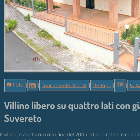
1.
📷 Foto
🗺
|
|
Tour virtuale 360° ⟳
|
Dettagli
|
|
📞︎ 
Villino libero su quattro lati con g
Suvereto
Il villino, ristrutturato alla fine del 2005 ed in eccellente condiz