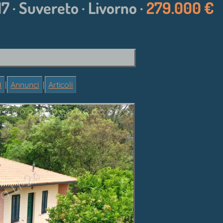
 17 · Suvereto · Livorno ·
279.000 €

|
Annunci
|
Articoli