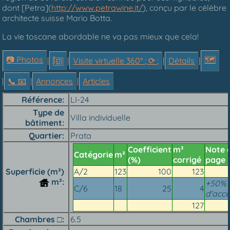
dont [Petra](
http://www.petrawine.it/
), conçu par le célèbre
architecte suisse Mario Botta.
La vie toscane abordable ne va pas mieux que cela!
📷 Photos
🗺
|
|
Visite virtuelle 360° ; ⟳ ;
|
Détails
|
|
📞︎ 📧
|
Annonces
|
Articles
Référence
LI-24
Type de
Villa individuelle
bâtiment
Quartier
Prata
Coefficient
m²
Note 
Catégorie
m²
(%)
corrigé
page
Superficie (m²)
A/2
123
100
123
m²
+50% 
C/6
18
25
4
d'accè
127
Chambres □
6.5