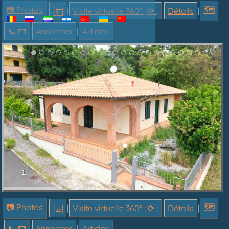
📷 Photos
🗺
|
|
Visite virtuelle 360° ; ⟳ ;
|
Détails
|
|
📞︎ 📧
|
Annonces
|
Articles
1.
📷 Photos
🗺
|
|
Visite virtuelle 360° ; ⟳ ;
|
Détails
|
|
📞︎ 📧
|
Annonces
|
Articles