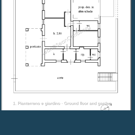
1. Pianterreno e giardino · Ground floor and garden
📷 Photos
🗺
|
|
Visite virtuelle 360° ; ⟳ ;
|
Détails
|