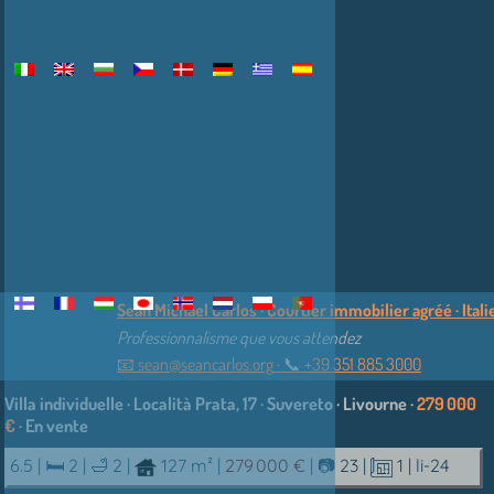
Sean Michael Carlos · Courtier immobilier agréé · Itali
Professionnalisme que vous attendez
📧
sean@seancarlos.org
·
📞︎
+39 351 885 3000
Villa individuelle · Località Prata, 17 · Suvereto · Livourne ·
279 000
€
· En vente
6.5 |
🛏 2
|
🛁 2
|
127 m²
|
279 000 €
|
📷 23
|
1
| li-24