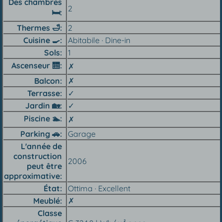
Des chambres
2
🛏
Thermes
🛁
2
Cuisine 🍳︎
Abitabile · Dine-in
Sols
1
Ascenseur 🛗︎
✗
Balcon
✗
Terrasse
✓
Jardin 🏡︎
✓
Piscine 🏊︎
✗
Parking 🚗︎
Garage
L'année de
construction
2006
peut être
approximative
État
Ottima · Excellent
Meublé
✗
Classe