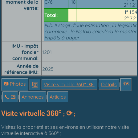
moment de la
C/6
18
2ª 1 2
vente
1ª 1 5
Total:
2ª 7 2
N.b. Il s'agit d'une estimation ; la législati
complexe : le Notaio calculera le montan
impôts à payer.
IMU - Impôt
foncier
1201
communal
Année de
2025
référence IMU
📷 Photos
🗺
|
|
Visite virtuelle 360° ; ⟳ ;
|
Détails
|
|
📞︎ 📧
|
Annonces
|
Articles
Visite virtuelle 360° ; ⟳ ;
Visitez la propriété et ses environs en utilisant notre visite
virtuelle interactive à 360° ;.