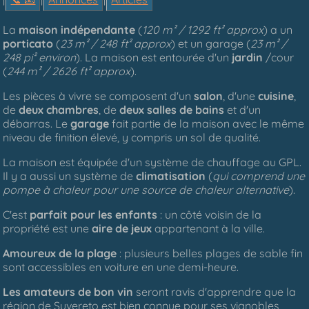
La
maison indépendante
(
120 m² / 1292 ft² approx
) a un
porticato
(
23 m² / 248 ft² approx
) et un garage (
23 m² /
248 pi² environ
). La maison est entourée d'un
jardin
/cour
(
244 m² / 2626 ft² approx
).
Les pièces à vivre se composent d'un
salon
, d'une
cuisine
,
de
deux chambres
, de
deux salles de bains
et d'un
débarras. Le
garage
fait partie de la maison avec le même
niveau de finition élevé, y compris un sol de qualité.
La maison est équipée d'un système de chauffage au GPL.
Il y a aussi un système de
climatisation
(
qui comprend une
pompe à chaleur pour une source de chaleur alternative
).
C'est
parfait pour les enfants
: un côté voisin de la
propriété est une
aire de jeux
appartenant à la ville.
Amoureux de la plage
: plusieurs belles plages de sable fin
sont accessibles en voiture en une demi-heure.
Les amateurs de bon vin
seront ravis d'apprendre que la
région de Suvereto est bien connue pour ses vignobles,