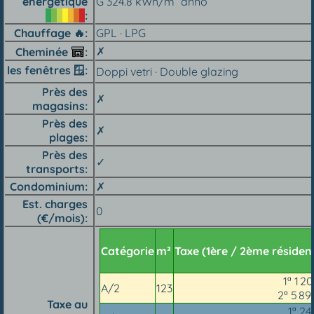
énergétique
G 324.8 kWh/m² anno
Chauffage 🔥︎
GPL · LPG
✗
Cheminée
les fenêtres 🪟︎
Doppi vetri · Double glazing
Près des
✗
magasins
Près des
✗
plages
Près des
✓
transports
Condominium
✗
Est. charges
0
(€/mois)
Catégorie
m²
Taxe (1ère / 2ème résiden
1ª 1 2
A/2
123
2ª 5 89
Taxe au
1ª 24