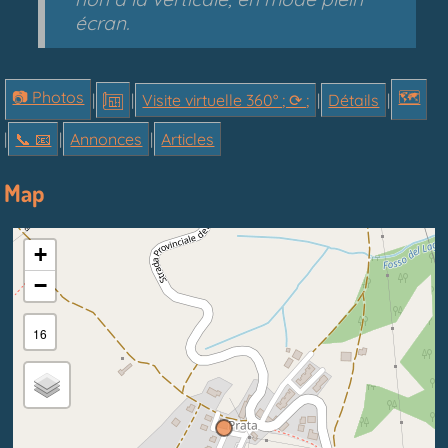
écran.
📷 Photos
🗺
|
|
Visite virtuelle 360° ; ⟳ ;
|
Détails
|
|
📞︎ 📧
|
Annonces
|
Articles
Map
+
−
16