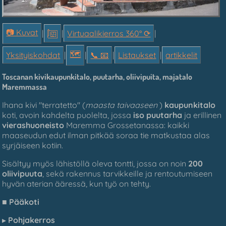
📷 Kuvat
|
|
Virtuaalikierros 360° ⟳
|
🗺
Yksityiskohdat
|
|
📞︎ 📧
|
Listaukset
|
artikkelit
Toscanan
kivikaupunkitalo,
puutarha, oliivipuita, majatalo
Maremmassa
Ihana kivi
"
terratetto"
(
maasta taivaaseen
)
kaupunkitalo
koti
,
avoin
kahdelta puolelta,
jossa
iso puutarha
ja
erillinen
vierashuoneisto
Maremma Grossetanassa: kaikki
maaseudun edut ilman pitkää soraa tie matkustaa alas
syrjäiseen kotiin.
Sisältyy myös lähistöllä oleva tontti, jossa on noin
200
oliivipuuta
, sekä rakennus tarvikkeille ja rentoutumiseen
hyvän aterian ääressä, kun työ on tehty.
■
Pääkoti
▸
Pohjakerros