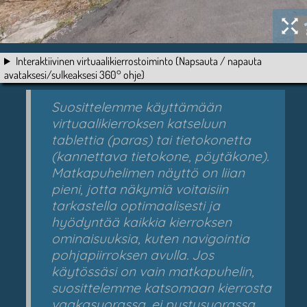
Interaktiivinen virtuaalikierrostoiminto (Napsauta / napauta
avataksesi/sulkeaksesi 360° ohje)
Suosittelemme käyttämään
virtuaalikierroksen katseluun
tablettia (paras) tai tietokonetta
(kannettava tietokone, pöytäkone).
Matkapuhelimen näyttö on liian
pieni, jotta näkymiä voitaisiin
tarkastella optimaalisesti ja
hyödyntää kaikkia kierroksen
ominaisuuksia, kuten navigointia
pohjapiirroksen avulla. Jos
käytössäsi on vain matkapuhelin,
suosittelemme katsomaan kierrosta
vaakasuorassa, ei pystysuorassa,