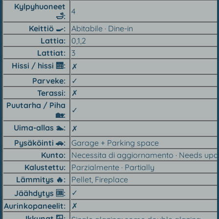
Kylpyhuoneet
4
🛁
Keittiö 🍳︎
Abitabile · Dine-in
Lattia
0,1,2
Lattiat
3
Hissi / hissi 🛗︎
✗
Parveke
✓
Terassi
✗
Puutarha / Piha
✓
🏡︎
Uima-allas 🏊︎
✗
Pysäköinti 🚗︎
Garage + Parking space
Kunto
Necessita di aggiornamento · Needs upd
Kalustettu
Parzialmente · Partially
Lämmitys 🔥︎
Pellet, Fireplace
✓
Jäähdytys 🆒︎
Aurinkopaneelit
✗
Ikkunat 🪟︎