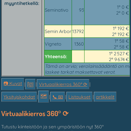
myyntihetkellä
1ª 0 €
Seminativo
93
2ª 0 €
1ª 192 €
Semin Arbor
13792
2ª 192 €
1ª 58 €
Vigneto
1360
2ª 58 €
1ª 2 527 €
Yhteensä:
2ª 9 674 €
Tämä on arvio; verolainsäädäntö on mo
laskee tarkat maksettavat verot.
📷 Kuvat
|
|
Virtuaalikierros 360° ⟳
|
🗺
Yksityiskohdat
|
|
📞︎ 📧
|
Listaukset
|
artikkelit
Virtuaalikierros 360° ⟳
Tutustu kiinteistöön ja sen ympäristöön nyt 360°