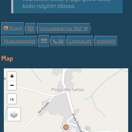
koko näytön tilassa.
📷 Kuvat
|
|
Virtuaalikierros 360° ⟳
|
🗺
Yksityiskohdat
|
|
📞︎ 📧
|
Listaukset
|
artikkelit
Map
+
−
16