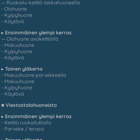
— Ruokailu-keittiö takkahuoneella
- Olohuone
- Kylpyhuone
- Käytävä
▸
Ensimmäinen ylempi kerros
— Olohuone avokeittiöllä
- Makuuhuone
- Kylpyhuone
- Käytävä
▸
Toinen yläkerta
- Makuuhuone parvekkeella
- Makuuhuone
- Kylpyhuone
- Käytävä
■
Viestostalohuoneisto
▸
Ensimmäinen ylempi kerros
- Keittiö ruokailutilalla
- Parveke / terassi
▸
Toinen yläkerta