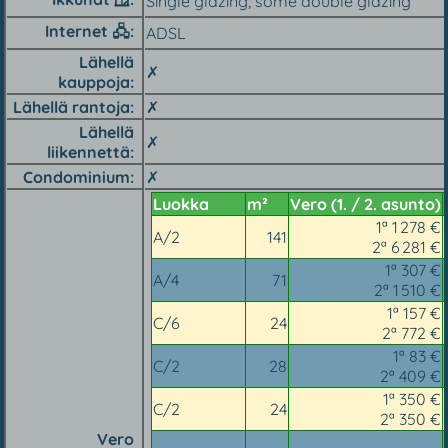
Single glazing; some double glazing
Internet 🖧
ADSL
Lähellä
✗
kauppoja
Lähellä rantoja
✗
Lähellä
✗
liikennettä
Condominium
✗
Luokka
m²
Vero (1. / 2. asunto)
1ª 1 278 €
A/2
141
2ª 6 281 €
1ª 307 €
A/4
71
2ª 1 510 €
1ª 157 €
C/6
24
2ª 772 €
1ª 83 €
C/2
28
2ª 409 €
1ª 350 €
C/2
24
2ª 350 €
Vero