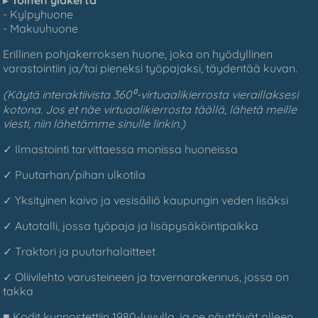
- Kylpyhuone
- Makuuhuone
Erillinen pohjakerroksen huone, joka on hyödyllinen
varastointiin ja/tai pieneksi työpajaksi, täydentää kuvan.
(Käytä interaktiivista 360⁰-virtuaalikierrosta vieraillaksesi
kotona. Jos et näe virtuaalikierrosta täällä, lähetä meille
viesti, niin lähetämme sinulle linkin.)
✓ Ilmastointi tarvittaessa monissa huoneissa
✓ Puutarhan/pihan ulkotila
✓ Yksityinen kaivo ja vesisäiliö kaupungin veden lisäksi
✓ Autotalli, jossa työpaja ja lisäpysäköintipaikka
✓ Traktori ja puutarhalaitteet
✓ Oliivilehto varusteineen ja tavernarakennus, jossa on
takka
■ Kodit kunnostettiin 1980-luvulla, ja ne näyttävät olleen