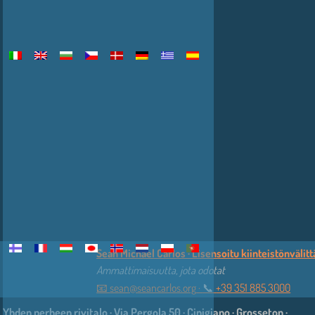
Sean Michael Carlos · Lisensoitu kiinteistönvälittäj
Ammattimaisuutta, jota odotat
📧
sean@seancarlos.org
·
📞︎
+39 351 885 3000
Yhden perheen rivitalo · Via Pergola 50 · Cinigiano · Grosseton ·