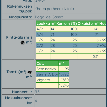
Viite
GR-34
Rakennuksen
Yhden perheen rivitalo
tyyppi
Naapurusto
Poggi del Sasso
Luokka
m²
Kerroin (%)
Oikaistu m²
Huo
A/2
141
100
141
A/4
71
100
71
Pinta-ala (m²)
C/6
24
25
6
+50 
m²
C/2
28
25
7
+50 
C/2
24
25
6
+50 
231
Cat.
m²
Seminativo
93
Tontti (m²)
Semin Arbor
13792
m²
Vigneto
1360
15245
Huoneet □
9.5
Makuuhuoneet
4
🛏