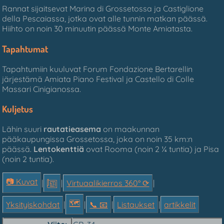
Rannat sijaitsevat Marina di Grossetossa ja Castiglione
della Pescaiassa, jotka ovat alle tunnin matkan päässä.
Hiihto on noin 30 minuutin päässä Monte Amiatasta.
Tapahtumat
Tapahtumiin kuuluvat Forum Fondazione Bertarellin
järjestämä Amiata Piano Festival ja Castello di Colle
Massari Cinigianossa.
Kuljetus
Lähin suuri
rautatieasema
on maakunnan
pääkaupungissa Grossetossa, joka on noin 35 km:n
päässä.
Lentokenttiä
ovat Rooma (noin 2 ¼ tuntia) ja Pisa
(noin 2 tuntia).
📷 Kuvat
|
|
Virtuaalikierros 360° ⟳
|
🗺
Yksityiskohdat
|
|
📞︎ 📧
|
Listaukset
|
artikkelit