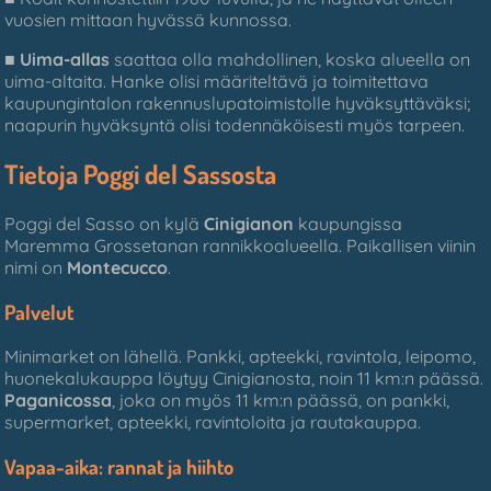
vuosien mittaan hyvässä kunnossa.
■
Uima-allas
saattaa olla mahdollinen, koska alueella on
uima-altaita. Hanke olisi määriteltävä ja toimitettava
kaupungintalon rakennuslupatoimistolle hyväksyttäväksi;
naapurin hyväksyntä olisi todennäköisesti myös tarpeen.
Tietoja Poggi del Sassosta
Poggi del Sasso on kylä
Cinigianon
kaupungissa
Maremma Grossetanan rannikkoalueella. Paikallisen viinin
nimi on
Montecucco
.
Palvelut
Minimarket on lähellä. Pankki, apteekki, ravintola, leipomo,
huonekalukauppa löytyy Cinigianosta, noin 11 km:n päässä.
Paganicossa
, joka on myös 11 km:n päässä, on pankki,
supermarket, apteekki, ravintoloita ja rautakauppa.
Vapaa-aika: rannat ja hiihto