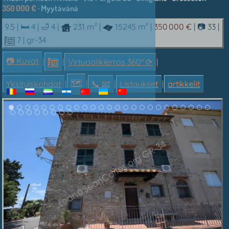
350 000 €
· Myytävänä
9.5 |
🛏 4
|
🛁 4
|
231 m²
|
15245 m²
|
350 000 €
|
📷 33
|
7
| gr-34
📷 Kuvat
|
|
Virtuaalikierros 360° ⟳
|
🗺
Yksityiskohdat
|
|
📞︎ 📧
|
Listaukset
|
artikkelit
1.