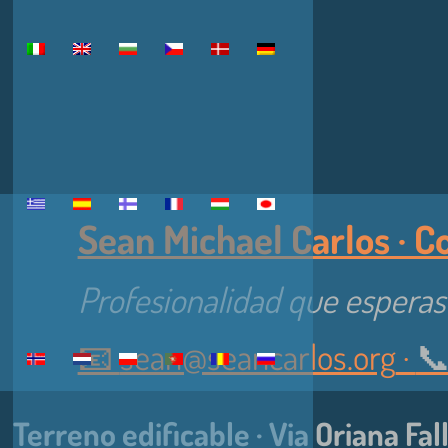
Sean Michael Carlos · Co
Profesionalidad que esperas
📧
sean@seancarlos.org
·
📞
Terreno edificable · Via Oriana Fall