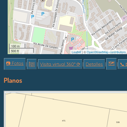
100 m
500 ft
Leaflet
| ©
OpenStreetMap contributors
📷 Fotos
🗺
|
|
Visita virtual 360° ⟳
|
Detalles
|
|
📞︎ 
Planos