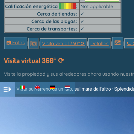
Calificación energética
Not applicable
Cerca de tiendas
✓
Cerca de las playas
✓
Cerca de transportes
✓
📷 Fotos
🗺
|
|
Visita virtual 360° ⟳
|
Detalles
|
|
📞︎ 
Visita virtual 360° ⟳
Visite la propiedad y sus alrededores ahora usando nuestro 