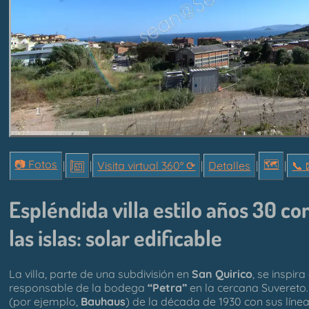
1.
📷 Fotos
🗺
|
|
Visita virtual 360° ⟳
|
Detalles
|
|
📞︎ 
Espléndida villa estilo años 30 co
las islas: solar edificable
La villa, parte de una subdivisión en
San Quirico
, se inspir
responsable de la bodega
“Petra”
en la cercana Suvereto.
(por ejemplo,
Bauhaus
) de la década de 1930 con sus líne