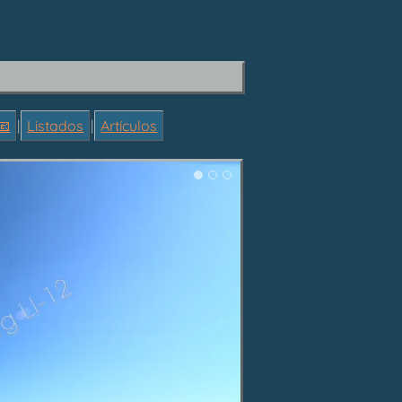
📧
|
Listados
|
Artículos