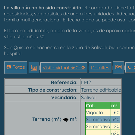
La villa aún no ha sido construida
; el comprador tiene la f
necesidades; son posibles de una a tres unidades. Adecua
familia multigeneracional. El techo plano se puede usar c
El terreno edificable, objeto de la venta, es de aproxima
villa estilo años 30.
San Quirico se encuentra en la zona de Salivoli, bien comuni
hospital.
📷 Fotos
🗺
|
|
Visita virtual 360° ⟳
|
Detalles
|
|
📞︎ 
Referencia
LI-12
Tipo de construcción
Terreno edificable
Vecindario
Salivoli
Cat.
m²
Vigneto
60
Terreno (m²)
m²
Seminativo
540
Seminativo
20
620