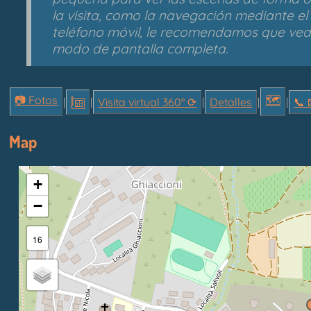
la visita, como la navegación mediante el 
teléfono móvil, le recomendamos que vea la
modo de pantalla completa.
📷 Fotos
🗺
|
|
Visita virtual 360° ⟳
|
Detalles
|
|
📞︎ 
Map
+
−
16