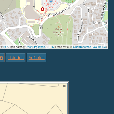
, ©
Esri
, Map data: ©
OpenStreetMap
,
SRTM
| Map style: ©
OpenTopoMap
(
CC-BY-SA
)
📧
|
Listados
|
Artículos