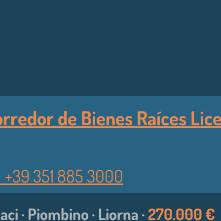
rredor de Bienes Raíces Licen
︎
+39 351 885 3000
aci · Piombino · Liorna ·
270.000 €