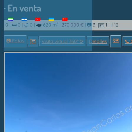
· En venta
0 |
🛏 0
|
🛁 0
|
620 m²
|
270.000 €
|
📷 3
|
1
| li-12
📷 Fotos
🗺
|
|
Visita virtual 360° ⟳
|
Detalles
|
|
📞︎ 