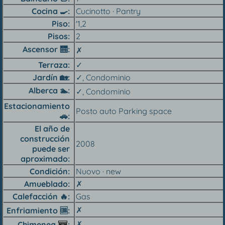
Cocina 🍳︎
Cucinotto · Pantry
Piso
'1,2
Pisos
2
Ascensor 🛗︎
✗
Terraza
✓
Jardín 🏡︎
✓, Condominio
Alberca 🏊︎
✓, Condominio
Estacionamiento
Posto auto Parking space
🚗︎
El año de
construcción
2008
puede ser
aproximado
Condición
Nuovo · new
Amueblado
✗
Calefacción 🔥︎
Gas
✗
Enfriamiento 🆒︎
✗
Chimenea