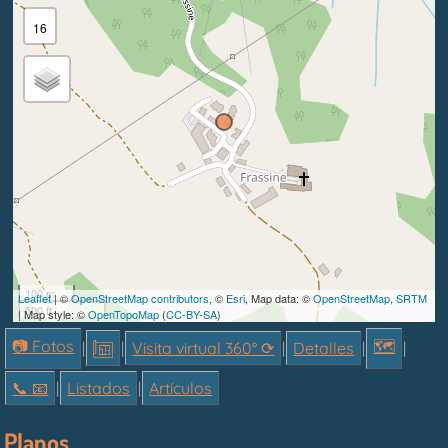
16
100 m
Leaflet
| ©
OpenStreetMap contributors
, ©
Esri
, Map data: ©
OpenStreetMap
,
SRTM
500 ft
| Map style: ©
OpenTopoMap
(
CC-BY-SA
)
📷 Fotos
🗺
|
|
Visita virtual 360° ⟳
|
Detalles
|
|
📞︎ 📧
|
Listados
|
Artículos
Planos