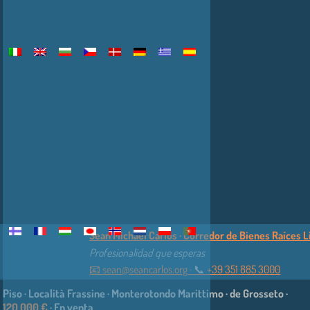
Sean Michael Carlos · Corredor de Bienes Raíces Lic
Profesionalidad que esperas
📧
sean@seancarlos.org
·
📞︎
+39 351 885 3000
Piso · Località Frassine · Monterotondo Marittimo · de Grosseto ·
120.000 €
· En venta