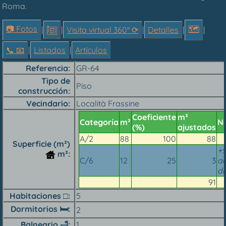
Roma.
📷 Fotos
🗺
|
|
Visita virtual 360° ⟳
|
Detalles
|
|
📞︎ 📧
|
Listados
|
Artículos
Referencia
GR-64
Tipo de
Piso
construcción
Vecindario
Località Frassine
Coeficiente
m²
Categoría
m²
N
(%)
ajustados
A/2
88
100
88
Superficie (m²)
+5
m²
C/6
12
25
3
a
di
91
Habitaciones □
5
Dormitorios 🛏
2
Balneario
🛁
1