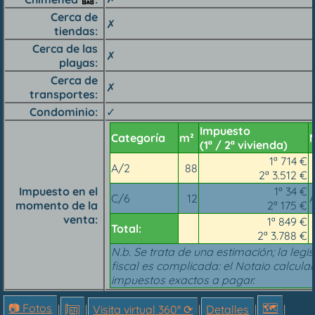
Cerca de
✗
tiendas
Cerca de las
✗
playas
Cerca de
✗
transportes
Condominio
✓
Impuesto
Categoría
m²
(1ª / 2ª vivienda)
1ª 714 €
A/2
88
2ª 3.512 €
Impuesto en el
1ª 34 €
C/6
12
A
momento de la
2ª 175 €
venta
1ª 849 €
Total:
2ª 3.788 €
N.b. Se trata de una estimación; la legis
fiscal es complicada: el Notaio calcular
impuestos exactos a pagar.
📷 Fotos
🗺
|
|
Visita virtual 360° ⟳
|
Detalles
|
|