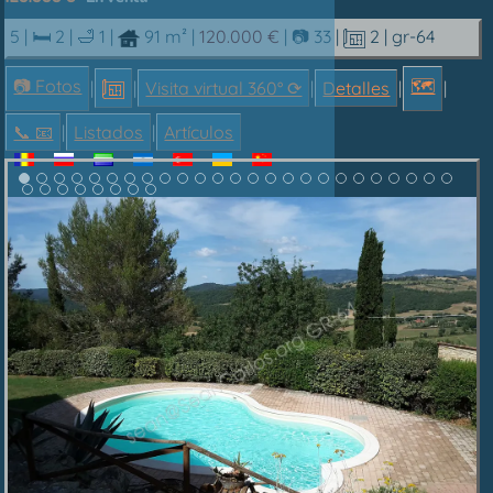
5 |
🛏 2
|
🛁 1
|
91 m²
|
120.000 €
|
📷 33
|
2
| gr-64
📷 Fotos
🗺
|
|
Visita virtual 360° ⟳
|
Detalles
|
|
📞︎ 📧
|
Listados
|
Artículos