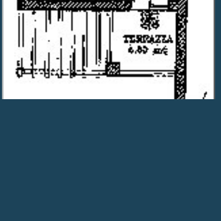
1. Primo piano · First floor
📷 Fotos
🗺
|
|
Visita virtual 360° ⟳
|
Detalles
|
|
📞︎ 📧
|
Listados
|
Artículos
© 2017-2026 Sean Michael Carlos · Todos los derechos
reservados. Prohibida la reproducción sin autorización
previa por escrito. · Agente inmobiliario autorizado en Italia,