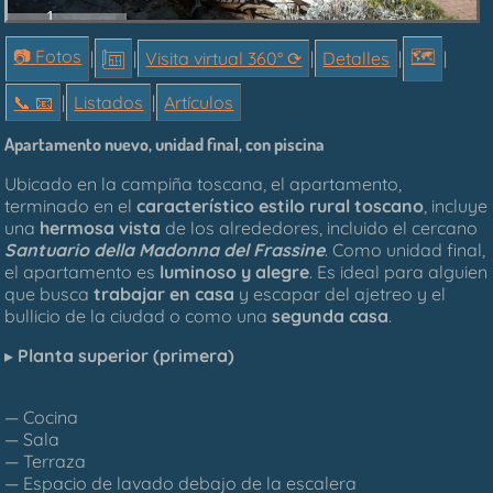
1.
📷 Fotos
🗺
|
|
Visita virtual 360° ⟳
|
Detalles
|
|
📞︎ 📧
|
Listados
|
Artículos
Apartamento nuevo, unidad final, con piscina
Ubicado en la campiña toscana, el apartamento,
terminado en el
característico estilo rural toscano
, incluye
una
hermosa vista
de los alrededores, incluido el cercano
Santuario della Madonna del Frassine
. Como unidad final,
el apartamento es
luminoso y alegre
. Es ideal para alguien
que busca
trabajar en casa
y escapar del ajetreo y el
bullicio de la ciudad o como una
segunda casa
.
▸
Planta superior (primera)
— Cocina
— Sala
— Terraza
— Espacio de lavado debajo de la escalera