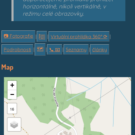
horizontálně, nikoli vertikálně, v
režimu celé obrazovky.
📷 Fotografie
|
|
Virtuální prohlídka 360° ⟳
|
🗺
Podrobnosti
|
|
📞︎ 📧
|
Seznamy
|
články
Map
+
−
16