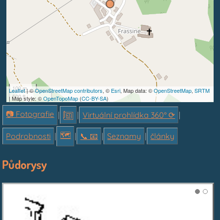
100 m
Leaflet
| ©
OpenStreetMap contributors
, ©
Esri
, Map data: ©
OpenStreetMap
,
SRTM
500 ft
| Map style: ©
OpenTopoMap
(
CC-BY-SA
)
📷 Fotografie
|
|
Virtuální prohlídka 360° ⟳
|
🗺
Podrobnosti
|
|
📞︎ 📧
|
Seznamy
|
články
Půdorysy