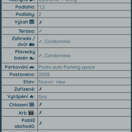
Podlaha
'1,2
Podlahy
2
Výtah 🛗︎
✗
Terasa
✓
Zahrada /
✓, Condominio
dvůr 🏡︎
Plavecký
✓, Condominio
bazén 🏊︎
Parkování 🚗︎
Posto auto Parking space
Postaveno
2008
Stav
Nuovo · new
Zařízené
✗
Vytápění 🔥︎
Gas
✗
Chlazení 🆒︎
✗
Krb
Poblíž
✗
obchodů