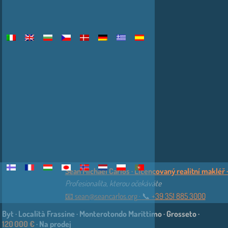
Sean Michael Carlos · Licencovaný realitní makléř · 
Profesionalita, kterou očekáváte
📧
sean@seancarlos.org
·
📞︎
+39 351 885 3000
Byt · Località Frassine · Monterotondo Marittimo · Grosseto ·
120 000 €
· Na prodej