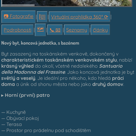
📷 Fotografie
|
|
Virtuální prohlídka 360° ⟳
|
🗺
Podrobnosti
|
|
📞︎ 📧
|
Seznamy
|
články
Nový byt, koncová jednotka, s bazénem
Byt zasazený na toskánském venkově, dokončený v
charakteristickém toskánském venkovském stylu
, nabízí
krásný výhled
do okolí, včetně nedalekého
Santuario
della Madonna del Frassine
. Jako koncová jednotka je byt
světlý a veselý
. Je ideální pro někoho, kdo hledá
práci
doma
a únik od shonu města nebo jako
druhý domov
.
▸
Horní (první) patro
— Kuchyně
— Obývací pokoj
— Terasa
— Prostor pro prádelnu pod schodištěm