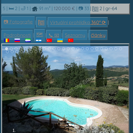
5 |
🛏 2
|
🛁 1
|
91 m²
|
120 000 €
|
📷 33
|
2
| gr-64
📷 Fotografie
|
|
Virtuální prohlídka 360° ⟳
|
🗺
Podrobnosti
|
|
📞︎ 📧
|
Seznamy
|
články
1.