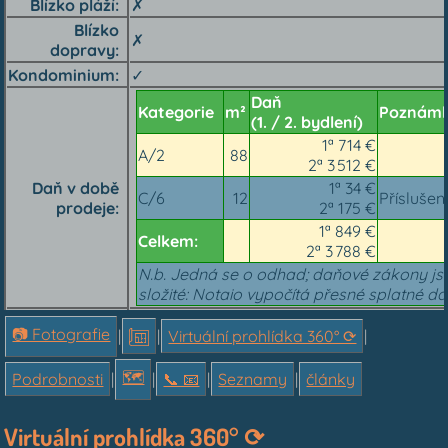
Blízko pláží
✗
Blízko
✗
dopravy
Kondominium
✓
Daň
Kategorie
m²
Poznám
(1. / 2. bydlení)
1ª 714 €
A/2
88
2ª 3 512 €
Daň v době
1ª 34 €
C/6
12
Příslušen
prodeje
2ª 175 €
1ª 849 €
Celkem:
2ª 3 788 €
N.b. Jedná se o odhad; daňové zákony js
složité: Notaio vypočítá přesné splatné da
📷 Fotografie
|
|
Virtuální prohlídka 360° ⟳
|
🗺
Podrobnosti
|
|
📞︎ 📧
|
Seznamy
|
články
Virtuální prohlídka 360° ⟳