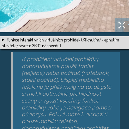
Funkce interaktivních virtuálních prohlídek (Kliknutím/klepnutím
otevřete/zavřete 360° nápovědu)
K prohlížení virtuální prohlídky
doporučujeme použít tablet
(nejlépe) nebo počítač (notebook,
stolní počítač). Displej mobilního
telefonu je příliš malý na to, abyste
si mohli optimálně prohlédnout
scény a využít všechny funkce
prohlídky, jako je navigace pomocí
půdorysu. Pokud máte k dispozici
pouze mobilní telefon,
doporučujeme prohlídku prohlížet