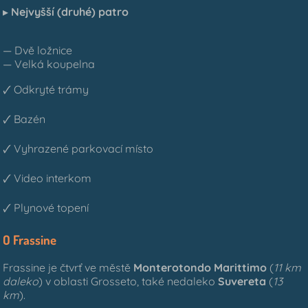
▸
Nejvyšší (druhé) patro
— Dvě ložnice
— Velká koupelna
🗸 Odkryté trámy
🗸 Bazén
🗸 Vyhrazené parkovací místo
🗸 Video interkom
🗸 Plynové topení
O Frassine
Frassine je čtvrť ve městě
Monterotondo Marittimo
(
11 km
daleko
) v oblasti Grosseto, také nedaleko
Suvereta
(
13
km
).