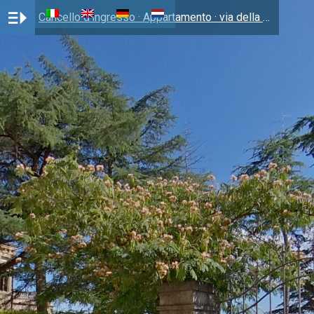
Cancello d'ingresso · Appartamento · via della Libertà 22 · Campiglia Marittima (LI) · 295.000 € · li-39