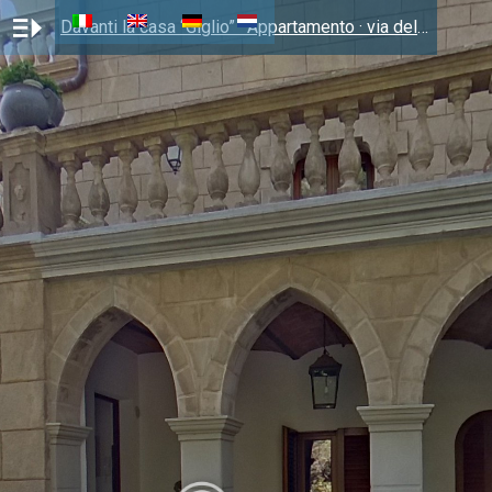
Davanti la casa “Giglio” · Appartamento · via della Libertà 22 · Campiglia Marittima (LI) · 325.000 € · li-38