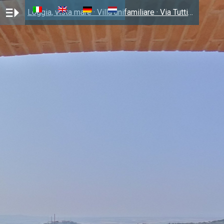
Loggia, vista mare · Villa unifamiliare · Via Tuttiventi 12 · Campiglia Marittima (LI) · 640.000 € · li-20