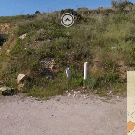
Il 
edi