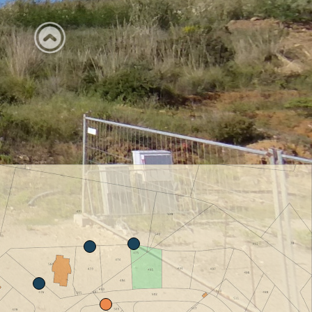
terreno
ficabile