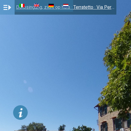
Dorpsingang, zicht op huis · Terratetto · Via Pergola 50 · Cinigiano (GR) · € 350,000 · GR-34
De 2
huizen
en het